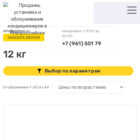
Перейти
к
содержимому
info@splitpro.ru
ежедневно с 9:00 до
20:00
ЗАКАЗАТЬ ЗВОНОК
+7 (961) 501 79
62
12 кг
Выбор по параметрам
Отображение 1–20 из 49
Цена
Производитель
3
AUX
1
Ballu