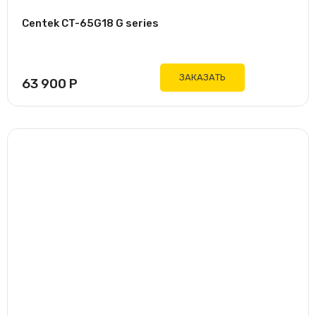
Centek CT-65G18 G series
ЗАКАЗАТЬ
63 900
Р