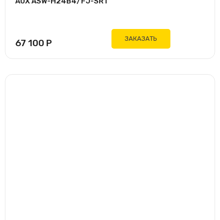
AUX ASW-H24B4/FJ-SR1
ЗАКАЗАТЬ
67 100
Р