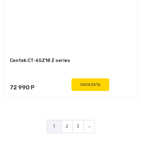
Centek CT-65Z18 Z series
ЗАКАЗАТЬ
72 990
Р
1
2
3
→