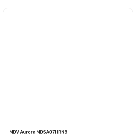
Цвет
Белый
MDV Aurora MDSA07HRN8