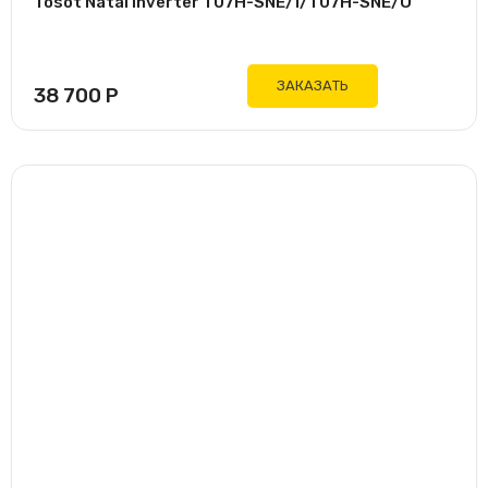
Tosot Natal Inverter T07H-SNE/I/T07H-SNE/O
ЗАКАЗАТЬ
38 700
Р