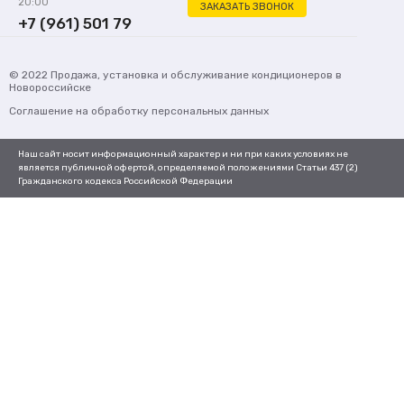
20:00
ЗАКАЗАТЬ ЗВОНОК
+7 (961) 501 79
62
© 2022
Продажа, установка и обслуживание кондиционеров
в
Новороссийске
Соглашение на обработку персональных данных
Наш сайт носит информационный характер и ни при каких условиях не
является публичной офертой, определяемой положениями Статьи 437 (2)
Гражданского кодекса Российской Федерации