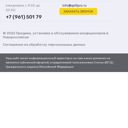
ежедневно с 9:00 до
info@splitpro.ru
20:00
ЗАКАЗАТЬ ЗВОНОК
+7 (961) 501 79
62
© 2022
Продажа, установка и обслуживание кондиционеров
в
Новороссийске
Соглашение на обработку персональных данных
Наш сайт носит информационный характер и ни при каких условиях не
является публичной офертой, определяемой положениями Статьи 437 (2)
Гражданского кодекса Российской Федерации