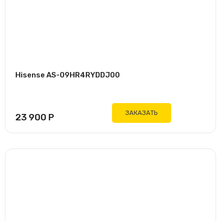
Золотой
Красный
Серебристый
Черный
Hisense AS-09HR4RYDDJ00
ЗАКАЗАТЬ
23 900
Р