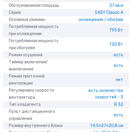
Обслуживаемая площадь
27 кв.м
Серия
EASY Classic A
Основные режимы
охлаждение / обогрев
Потребляемая мощность
795 Вт
при охлаждении
Потребляемая мощность
720 Вт
при обогреве
Режим осушения
есть
Таймер включения/
есть
выключения
Режим приточной
нет
вентиляции
Регулировка скорости
есть, количество
скоростей – 3
вентилятора
Тип хладагента
R 32
Пульт дистанционного
есть
управления
Размер внутреннего блока
74,5×27×20,8 см