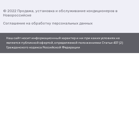
© 2022
Продажа, установка и обслуживание кондиционеров
в
Новороссийске
Соглашение на обработку персональных данных
Наш сайт носит информационный характер и ни при каких условиях не
является публичной офертой, определяемой положениями Статьи 437 (2)
Гражданского кодекса Российской Федерации