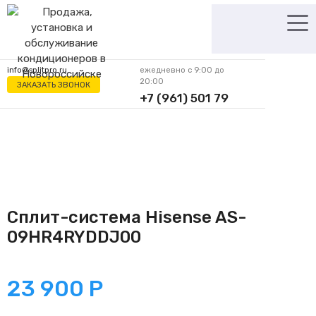
Перейти
к
содержимому
info@splitpro.ru
ежедневно с 9:00 до
20:00
ЗАКАЗАТЬ ЗВОНОК
+7 (961) 501 79
62
Сплит-система Hisense AS-
09HR4RYDDJ00
23 900
Р