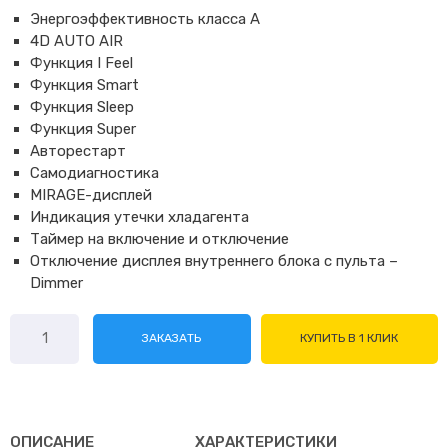
Энергоэффективность класса А
4D AUTO AIR
Функция I Feel
Функция Smart
Функция Sleep
Функция Super
Авторестарт
Самодиагностика
MIRAGE-дисплей
Индикация утечки хладагента
Таймер на включение и отключение
Отключение дисплея внутреннего блока с пульта –
Dimmer
Количество
ЗАКАЗАТЬ
КУПИТЬ В 1 КЛИК
товара
Hisense
AS-
09HR4RYDDJ00
ОПИСАНИЕ
ХАРАКТЕРИСТИКИ