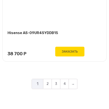
Hisense AS-09UR4SYDDB15
ЗАКАЗАТЬ
38 700
Р
1
2
3
4
→