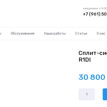
ежедневно с 9:00
+7 (961) 50
ы
Обслуживание
Наши работы
Статьи
О нас
Сплит-си
R1DI
30 80
Количество
товара
AUX
ASW-