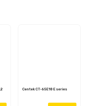
A2
Centek CT-65E18 E series