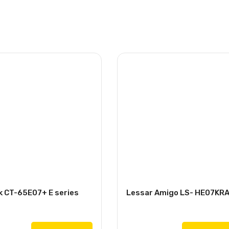
k CT-65E07+ E series
Lessar Amigo LS- HE07KR