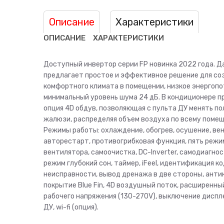
Описание
Характеристики
ОПИСАНИЕ
ХАРАКТЕРИСТИКИ
Доступный инвертор серии FP новинка 2022 года. Д
предлагает простое и эффективное решение для со
комфортного климата в помещении, низкое энергопо
минимальный уровень шума 24 дБ. В кондиционере 
опция 4D обдув, позволяющая с пульта ДУ менять п
жалюзи, распределяя объем воздуха по всему поме
Режимы работы: охлаждение, обогрев, осушение, ве
авторестарт, противогрибковая функция, пять реж
вентилятора, самоочистка, DC-Inverter, самодиагнос
режим глубокий сон, таймер, iFeel, идентификация к
неисправности, вывод дренажа в две стороны, ант
покрытие Blue Fin, 4D воздушный поток, расширенны
рабочего напряжения (130-270V), выключение диспл
ДУ, wi-fi (опция).