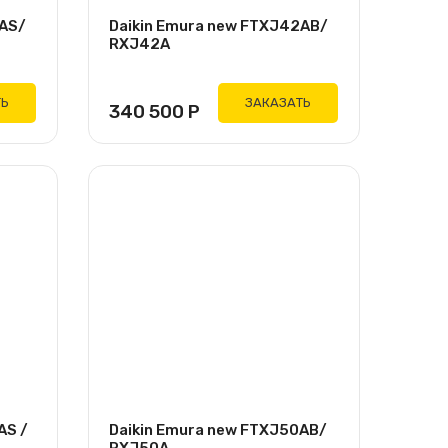
2AS/
Daikin Emura new FTXJ42AB/
RXJ42A
ТЬ
ЗАКАЗАТЬ
340 500
Р
AS /
Daikin Emura new FTXJ50AB/