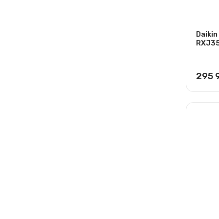
Daiki
RXJ3
295 