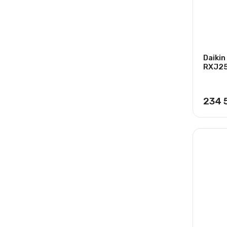
Daiki
RXJ2
234 