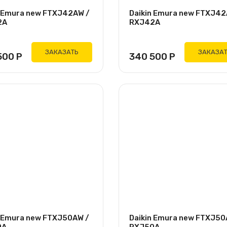
n Emura new FTXJ42AW /
Daikin Emura new FTXJ4
2A
RXJ42A
ЗАКАЗАТЬ
ЗАКАЗА
500
Р
340 500
Р
n Emura new FTXJ50AW /
Daikin Emura new FTXJ50