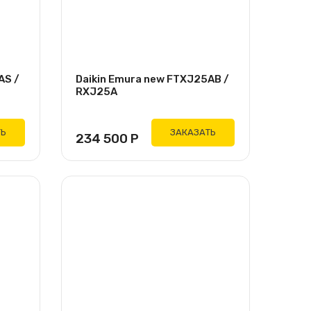
AS /
Daikin Emura new FTXJ25AB /
RXJ25A
ТЬ
ЗАКАЗАТЬ
234 500
Р