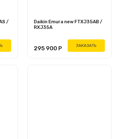
AS /
Daikin Emura new FTXJ35AB /
RXJ35A
ТЬ
ЗАКАЗАТЬ
295 900
Р