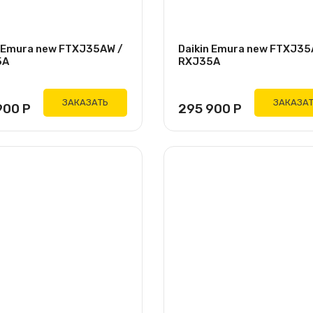
n Emura new FTXJ35AW /
Daikin Emura new FTXJ35
5A
RXJ35A
ЗАКАЗАТЬ
ЗАКАЗА
900
Р
295 900
Р