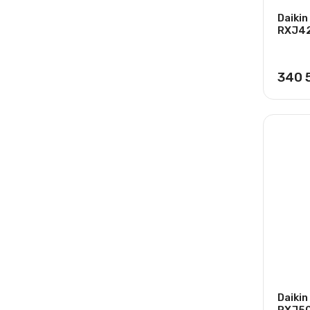
Daiki
RXJ4
340 
Daiki