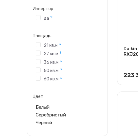
Инвертор
15
да
Площадь
3
21 кв.м
Daiki
3
27 кв.м
RXJ2
3
36 кв.м
3
50 кв.м
223 
3
60 кв.м
Цвет
Белый
Серебристый
Черный