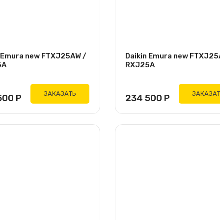
n Emura new FTXJ25AW /
Daikin Emura new FTXJ25
5A
RXJ25A
ЗАКАЗАТЬ
ЗАКАЗА
500
Р
234 500
Р