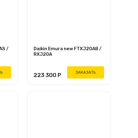
AS /
Daikin Emura new FTXJ20AB /
RXJ20A
ТЬ
ЗАКАЗАТЬ
223 300
Р