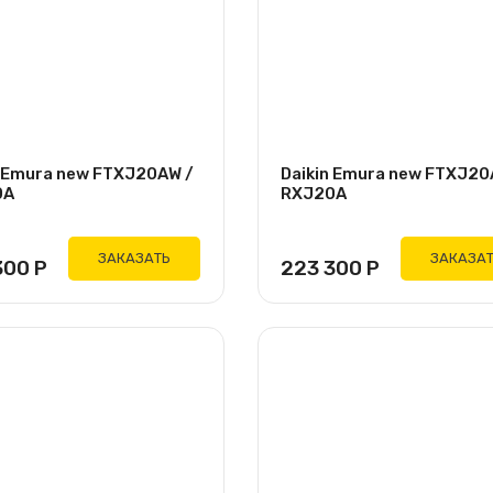
n Emura new FTXJ20AW /
Daikin Emura new FTXJ20
0A
RXJ20A
ЗАКАЗАТЬ
ЗАКАЗА
300
Р
223 300
Р