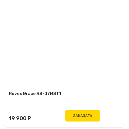
Инвертор
5
нет
Площадь
1
21 кв.м
1
27 кв.м
1
36 кв.м
1
50 кв.м
1
72 кв.м
Цвет
Rovex Grace RS-07MST1
Белый
ЗАКАЗАТЬ
19 900
Р