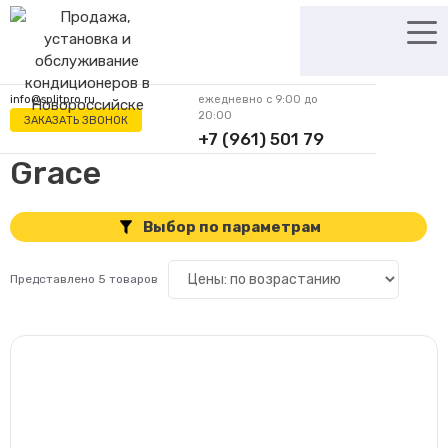
Перейти
к
содержимому
info@splitpro.ru
ежедневно с 9:00 до
20:00
ЗАКАЗАТЬ ЗВОНОК
+7 (961) 501 79
62
Grace
Выбор по параметрам
Представлено 5 товаров
Цена
Производитель
5
Rovex