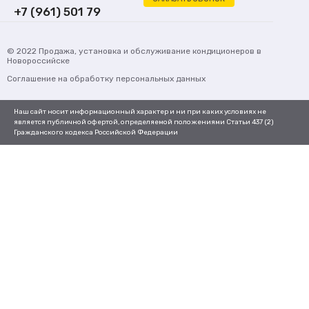
+7 (961) 501 79
62
© 2022
Продажа, установка и обслуживание кондиционеров
в
Новороссийске
Соглашение на обработку персональных данных
Наш сайт носит информационный характер и ни при каких условиях не
является публичной офертой, определяемой положениями Статьи 437 (2)
Гражданского кодекса Российской Федерации