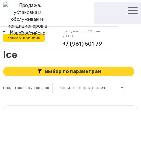
Перейти
к
содержимому
info@splitpro.ru
ежедневно с 9:00 до
20:00
ЗАКАЗАТЬ ЗВОНОК
+7 (961) 501 79
62
Ice
Выбор по параметрам
Представлено 7 товаров
Цена
Производитель
7
Daichi