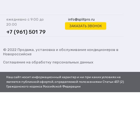
ежедневно с 9:00 до
info@splitpro.ru
20:00
ЗАКАЗАТЬ ЗВОНОК
+7 (961) 501 79
62
© 2022
Продажа, установка и обслуживание кондиционеров
в
Новороссийске
Соглашение на обработку персональных данных
Наш сайт носит информационный характер и ни при каких условиях не
является публичной офертой, определяемой положениями Статьи 437 (2)
Гражданского кодекса Российской Федерации