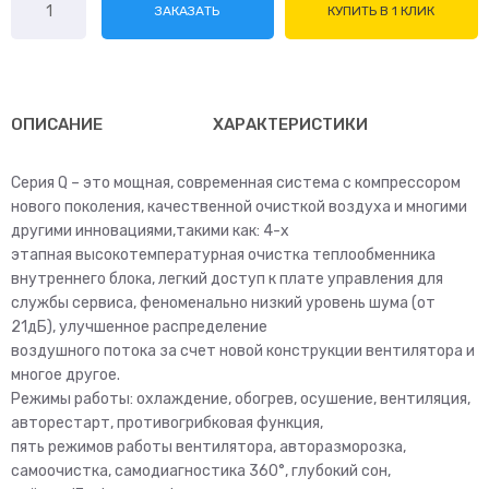
ЗАКАЗАТЬ
КУПИТЬ В 1 КЛИК
товара
AUX
ASW-
H24A4/HA-
R1
ОПИСАНИЕ
ХАРАКТЕРИСТИКИ
Серия Q – это мощная, современная система с компрессором
нового поколения, качественной очисткой воздуха и многими
другими инновациями,такими как: 4-х
этапная высокотемпературная очистка теплообменника
внутреннего блока, легкий доступ к плате управления для
службы сервиса, феноменально низкий уровень шума (от
21дБ), улучшенное распределение
воздушного потока за счет новой конструкции вентилятора и
многое другое.
Режимы работы: охлаждение, обогрев, осушение, вентиляция,
авторестарт, противогрибковая функция,
пять режимов работы вентилятора, авторазморозка,
самоочистка, самодиагностика 360°, глубокий сон,