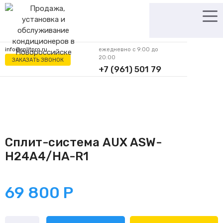
Перейти
к
содержимому
info@splitpro.ru
ежедневно с 9:00 до
20:00
ЗАКАЗАТЬ ЗВОНОК
+7 (961) 501 79
62
Сплит-система AUX ASW-
H24A4/HA-R1
69 800
Р
Количество