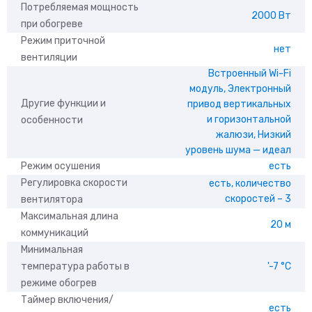
Потребляемая мощность
2000 Вт
при обогреве
Режим приточной
нет
вентиляции
Встроенный Wi-Fi
модуль, Электронный
Другие функции и
привод вертикальных
и горизонтальной
особенности
жалюзи, Низкий
уровень шума — идеал
Режим осушения
есть
Регулировка скорости
есть, количество
скоростей – 3
вентилятора
Максимальная длина
20 м
коммуникаций
Минимальная
температура работы в
'-7 °С
режиме обогрев
Таймер включения/
есть