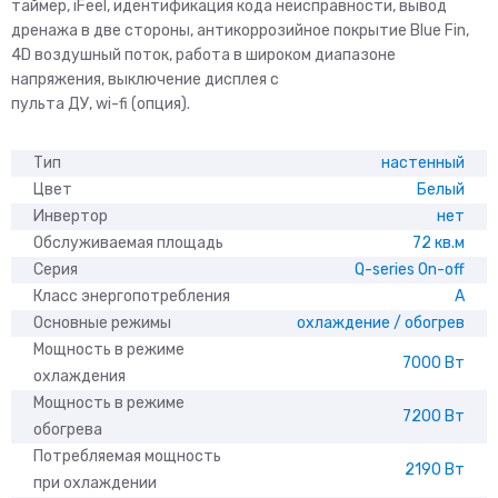
таймер, iFeel, идентификация кода неисправности, вывод
дренажа в две стороны, антикоррозийное покрытие Blue Fin,
4D воздушный поток, работа в широком диапазоне
напряжения, выключение дисплея с
пульта ДУ, wi-fi (опция).
Тип
настенный
Цвет
Белый
Инвертор
нет
Обслуживаемая площадь
72 кв.м
Серия
Q-series On-off
Класс энергопотребления
A
Основные режимы
охлаждение / обогрев
Мощность в режиме
7000 Вт
охлаждения
Мощность в режиме
7200 Вт
обогрева
Потребляемая мощность
2190 Вт
при охлаждении