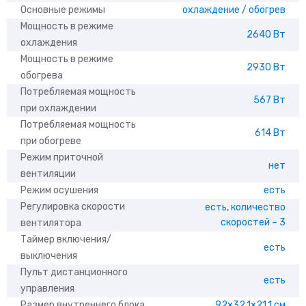
Основные режимы
охлаждение / обогрев
Мощность в режиме
2640 Вт
охлаждения
Мощность в режиме
2930 Вт
обогрева
Потребляемая мощность
567 Вт
при охлаждении
Потребляемая мощность
614 Вт
при обогреве
Режим приточной
нет
вентиляции
Режим осушения
есть
Регулировка скорости
есть, количество
скоростей – 3
вентилятора
Таймер включения/
есть
выключения
Пульт дистанционного
есть
управления
Размер внутреннего блока
92×32,1×21,1 см