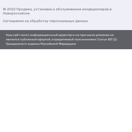
© 2022
Продажа, установка и обслуживание кондиционеров
в
Новороссийске
Соглашение на обработку персональных данных
Наш сайт носит информационный характер и ни при каких условиях не
является публичной офертой, определяемой положениями Статьи 437 (2)
Гражданского кодекса Российской Федерации