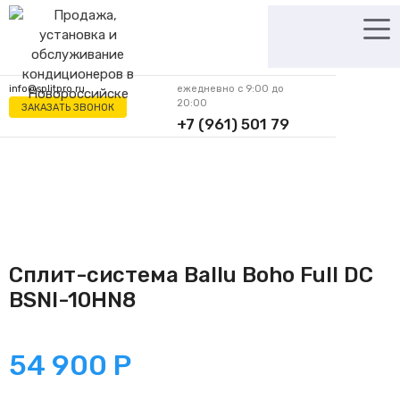
Перейти
к
содержимому
info@splitpro.ru
ежедневно с 9:00 до
20:00
ЗАКАЗАТЬ ЗВОНОК
+7 (961) 501 79
62
Сплит-система Ballu Boho Full DC
BSNI-10HN8
54 900
Р