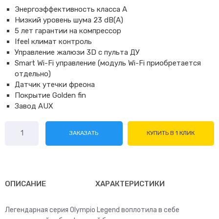
Энергоэффективность класса А
Низкий уровень шума 23 dB(A)
5 лет гарантии на компрессор
Ifeel климат контроль
Управление жалюзи 3D с пульта ДУ
Smart Wi-Fi управление (модуль Wi-Fi приобретается
отдельно)
Датчик утечки фреона
Покрытие Golden fin
Завод AUX
Количество
ЗАКАЗАТЬ
КУПИТЬ В 1 КЛИК
товара
Ballu
Olympio
Legend
BSW-
ОПИСАНИЕ
ХАРАКТЕРИСТИКИ
24HN1_23Y
Легендарная серия Olympio Legend воплотила в себе