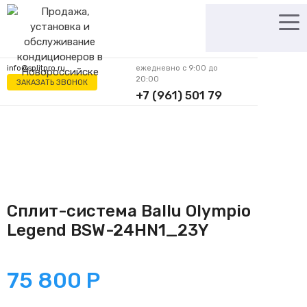
Перейти
к
содержимому
info@splitpro.ru
ежедневно с 9:00 до
20:00
ЗАКАЗАТЬ ЗВОНОК
+7 (961) 501 79
62
Сплит-система Ballu Olympio
Legend BSW-24HN1_23Y
75 800
Р