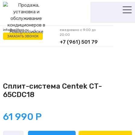
Перейти
к
содержимому
info@splitpro.ru
ежедневно с 9:00 до
20:00
ЗАКАЗАТЬ ЗВОНОК
+7 (961) 501 79
62
Сплит-система Centek CT-
65CDC18
61 990
Р
Количество