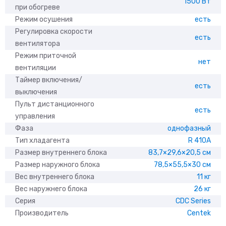
1500 Вт
при обогреве
Режим осушения
есть
Регулировка скорости
есть
вентилятора
Режим приточной
нет
вентиляции
Таймер включения/
есть
выключения
Пульт дистанционного
есть
управления
Фаза
однофазный
Тип хладагента
R 410A
Размер внутреннего блока
83,7×29,6×20,5 см
Размер наружного блока
78,5×55,5×30 см
Вес внутреннего блока
11 кг
Вес наружнего блока
26 кг
Серия
CDC Series
Производитель
Centek