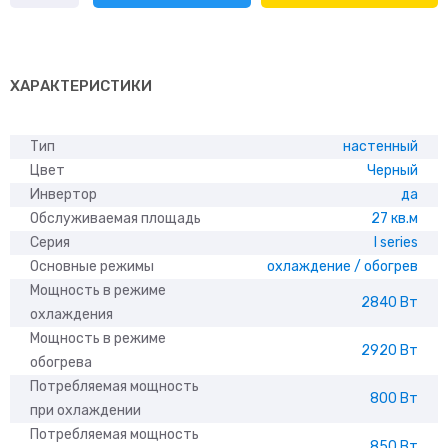
Centek
CT-
65I09
ХАРАКТЕРИСТИКИ
Тип
настенный
Цвет
Черный
Инвертор
да
Обслуживаемая площадь
27 кв.м
Серия
I series
Основные режимы
охлаждение / обогрев
Мощность в режиме
2840 Вт
охлаждения
Мощность в режиме
2920 Вт
обогрева
Потребляемая мощность
800 Вт
при охлаждении
Потребляемая мощность
850 Вт