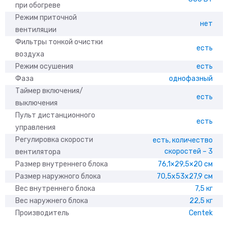
при обогреве
Режим приточной
нет
вентиляции
Фильтры тонкой очистки
есть
воздуха
Режим осушения
есть
Фаза
однофазный
Таймер включения/
есть
выключения
Пульт дистанционного
есть
управления
Регулировка скорости
есть, количество
скоростей – 3
вентилятора
Размер внутреннего блока
76,1×29,5×20 см
Размер наружного блока
70,5x53x27,9 см
Вес внутреннего блока
7,5 кг
Вес наружнего блока
22,5 кг
Производитель
Centek