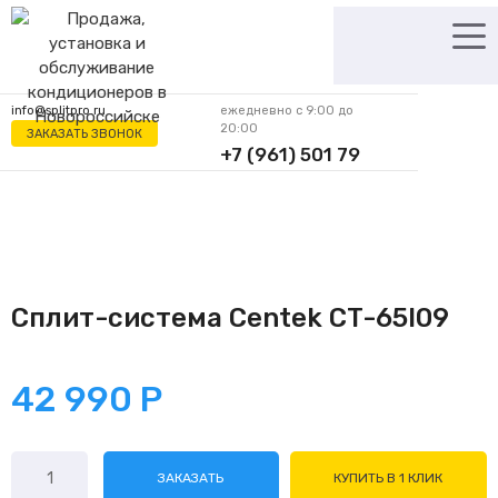
Перейти
к
содержимому
info@splitpro.ru
ежедневно с 9:00 до
20:00
ЗАКАЗАТЬ ЗВОНОК
+7 (961) 501 79
62
Сплит-система Centek CT-65I09
42 990
Р
Количество
ЗАКАЗАТЬ
КУПИТЬ В 1 КЛИК
товара