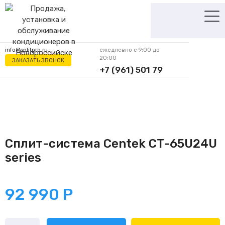
Перейти
к
содержимому
info@splitpro.ru
ежедневно с 9:00 до
20:00
ЗАКАЗАТЬ ЗВОНОК
+7 (961) 501 79
62
Сплит-система Centek CT-65U24U
series
92 990
Р
Количество