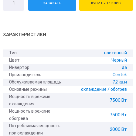
ЗАКАЗАТЬ
КУПИТЬ В 1 КЛИК
товара
Centek
CT-
65U24U
series
ХАРАКТЕРИСТИКИ
Тип
настенный
Цвет
Черный
Инвертор
да
Производитель
Centek
Обслуживаемая площадь
72 кв.м
Основные режимы
охлаждение / обогрев
Мощность в режиме
7300 Вт
охлаждения
Мощность в режиме
7500 Вт
обогрева
Потребляемая мощность
2000 Вт
при охлаждении