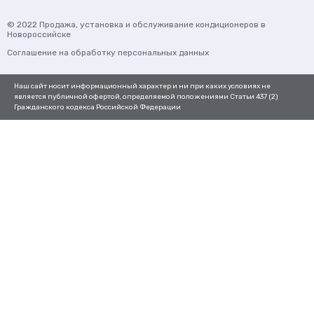
© 2022
Продажа, установка и обслуживание кондиционеров
в
Новороссийске
Соглашение на обработку персональных данных
Наш сайт носит информационный характер и ни при каких условиях не
является публичной офертой, определяемой положениями Статьи 437 (2)
Гражданского кодекса Российской Федерации