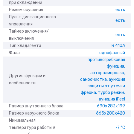
при охлаждении
Режим осушения
есть
Пульт дистанционного
есть
управления
Таймер включения/
есть
выключения
Тип хладагента
R 410A
Фаза
однофазный
противогрибковая
функция,
авторазморозка,
Другие функции и
самоочистка, aункция
особенности
защиты от утечки
фреона, турбо режим,
aункция iFeel
Размер внутреннего блока
690x283x199
Размер наружного блока
665x280x420
Минимальная
температура работы в
-7 °С