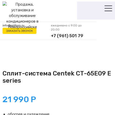
Перейти
к
содержимому
info@splitpro.ru
ежедневно с 9:00 до
20:00
ЗАКАЗАТЬ ЗВОНОК
+7 (961) 501 79
62
Сплит-система Centek CT-65E09 E
series
21 990
Р
обогрев и охлаждение