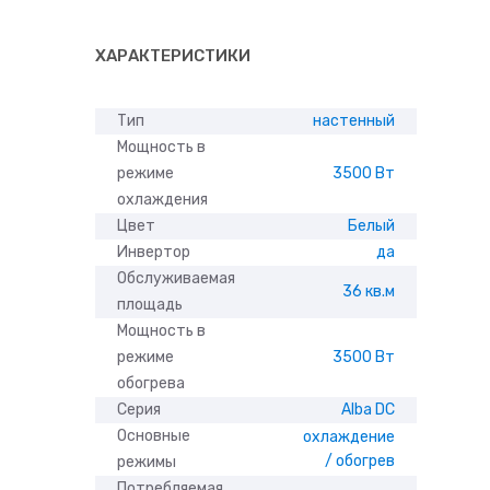
ХАРАКТЕРИСТИКИ
Тип
настенный
Мощность в
режиме
3500 Вт
охлаждения
Цвет
Белый
Инвертор
да
Обслуживаемая
36 кв.м
площадь
Мощность в
режиме
3500 Вт
обогрева
Серия
Alba DC
Основные
охлаждение
/ обогрев
режимы
Потребляемая