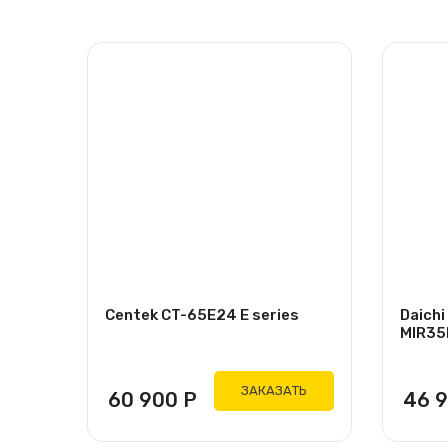
Centek CT-65E24 E series
Daich
MIR35
ЗАКАЗАТЬ
60 900
Р
46 