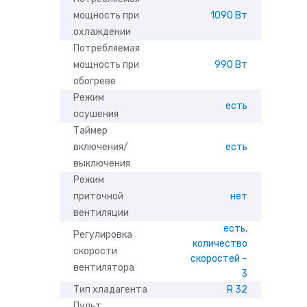
мощность при
1090 Вт
охлаждении
Потребляемая
мощность при
990 Вт
обогреве
Режим
есть
осушения
Таймер
включения/
есть
выключения
Режим
приточной
нет
вентиляции
есть,
Регулировка
количество
скорости
скоростей –
вентилятора
3
Тип хладагента
R 32
Пульт