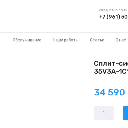
ежедневно с 9:00
+7 (961) 50
ы
Обслуживание
Наши работы
Статьи
О нас
Сплит-си
35V3A-1C
34 590
Количество
товара
Chigo
Alba