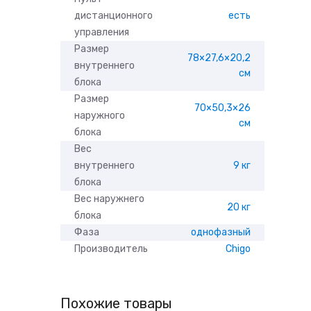
дистанционного
есть
управления
Размер
78×27,6×20,2
внутреннего
см
блока
Размер
70×50,3×26
наружного
см
блока
Вес
внутреннего
9 кг
блока
Вес наружнего
20 кг
блока
Фаза
однофазный
Производитель
Chigo
Похожие товары