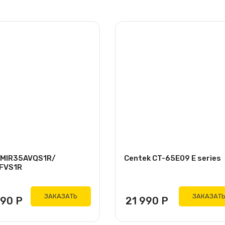
i MIR35AVQS1R/
Centek CT-65E09 E series
FVS1R
ЗАКАЗАТЬ
ЗАКАЗАТ
990
Р
21 990
Р