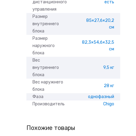
дистанционного
есть
управления
Размер
85×27,6×20,2
внутреннего
см
блока
Размер
82,3×54,6×32,5
наружного
см
блока
Вес
внутреннего
9,5 кг
блока
Вес наружнего
28 кг
блока
Фаза
однофазный
Производитель
Chigo
Похожие товары