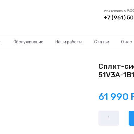
ежедневно с 9:00
+7 (961) 50
ы
Обслуживание
Наши работы
Статьи
О нас
Сплит-си
51V3A-1B
61 990
Количество
товара
Chigo
King