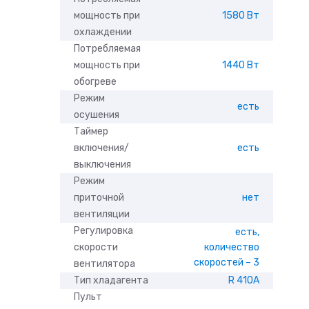
мощность при
1580 Вт
охлаждении
Потребляемая
мощность при
1440 Вт
обогреве
Режим
есть
осушения
Таймер
включения/
есть
выключения
Режим
приточной
нет
вентиляции
Регулировка
есть,
скорости
количество
скоростей – 3
вентилятора
Тип хладагента
R 410A
Пульт