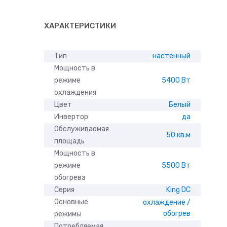
ХАРАКТЕРИСТИКИ
Тип
настенный
Мощность в
режиме
5400 Вт
охлаждения
Цвет
Белый
Инвертор
да
Обслуживаемая
50 кв.м
площадь
Мощность в
режиме
5500 Вт
обогрева
Серия
King DC
Основные
охлаждение /
обогрев
режимы
Потребляемая