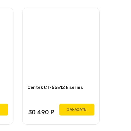
Centek CT-65E12 E series
Ь
ЗАКАЗАТЬ
30 490
Р