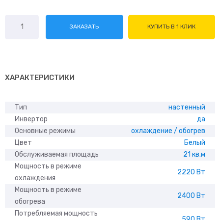
Количество
ЗАКАЗАТЬ
КУПИТЬ В 1 КЛИК
товара
Daichi
ICE20AVQS1R-
2/
ICE20FVS1R-
ХАРАКТЕРИСТИКИ
2
Тип
настенный
Инвертор
да
Основные режимы
охлаждение / обогрев
Цвет
Белый
Обслуживаемая площадь
21 кв.м
Мощность в режиме
2220 Вт
охлаждения
Мощность в режиме
2400 Вт
обогрева
Потребляемая мощность
590 Вт