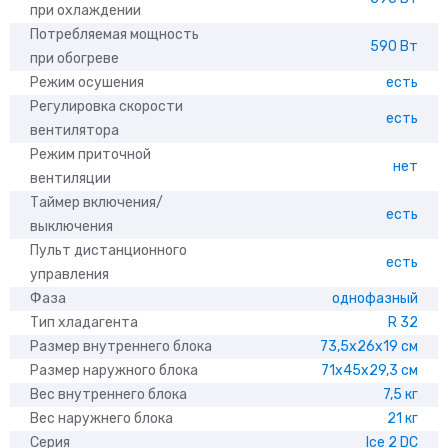
при охлаждении
Потребляемая мощность
590 Вт
при обогреве
Режим осушения
есть
Регулировка скорости
есть
вентилятора
Режим приточной
нет
вентиляции
Таймер включения/
есть
выключения
Пульт дистанционного
есть
управления
Фаза
однофазный
Тип хладагента
R 32
Размер внутреннего блока
73,5x26x19 см
Размер наружного блока
71x45x29,3 см
Вес внутреннего блока
7,5 кг
Вес наружнего блока
21 кг
Серия
Ice 2 DC