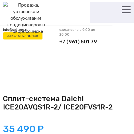
Перейти
к
содержимому
info@splitpro.ru
ежедневно с 9:00 до
20:00
ЗАКАЗАТЬ ЗВОНОК
+7 (961) 501 79
62
Сплит-система Daichi
ICE20AVQS1R-2/ ICE20FVS1R-2
35 490
Р