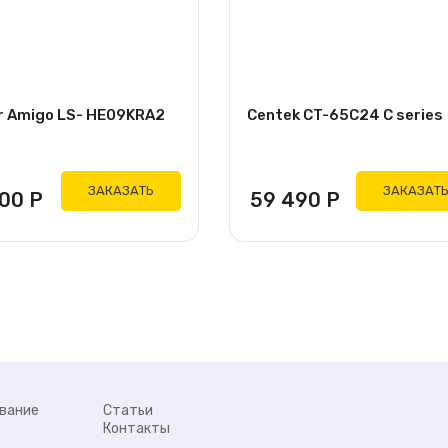
r Amigo LS- HE09KRA2
Centek CT-65C24 C series
ЗАКАЗАТЬ
ЗАКАЗАТ
200
Р
59 490
Р
вание
Статьи
Контакты