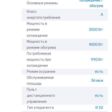
охлаждение /
Основные режимы
обогрев
Класс
A
энергопотребления
Мощность в
режиме
3500 Вт
охлаждения
Мощность в
4000 Вт
режиме обогрева
Потребляемая
мощность при
990 Вт
охлаждении
Режим осушения
есть
Обслуживаемая
36 кв.м
площадь
Пульт
дистанционного
есть
управления
Тип хладагента
R 32