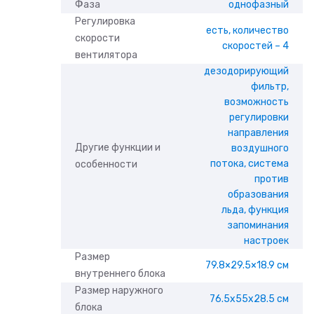
Фаза
однофазный
Регулировка
есть, количество
скорости
скоростей – 4
вентилятора
дезодорирующий
фильтр,
возможность
регулировки
направления
Другие функции и
воздушного
потока, система
особенности
против
образования
льда, функция
запоминания
настроек
Размер
79.8×29.5×18.9 см
внутреннего блока
Размер наружного
76.5x55x28.5 см
блока