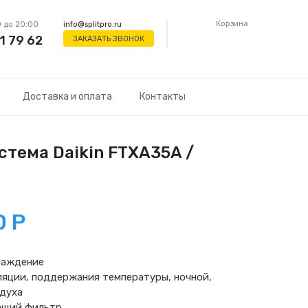
Корзина
 до 20:00
info@splitpro.ru
1 79 62
ЗАКАЗАТЬ ЗВОНОК
Доставка и оплата
Контакты
стема Daikin FTXA35A /
0
Р
лаждение
яции, поддержания температуры, ночной,
здуха
ющий фильтр