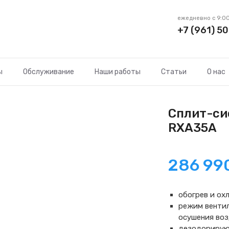
ежедневно с 9:00
+7 (961) 50
ы
Обслуживание
Наши работы
Статьи
О нас
Сплит-си
RXA35A
286 99
обогрев и ох
режим вентил
осушения во
дезодориру