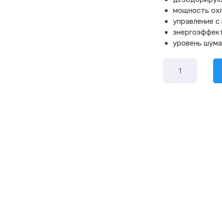
мощность охл
управление с 
энергоэффек
уровень шума
Количество
товара
Daikin
FTXA35A
/
RXA35A