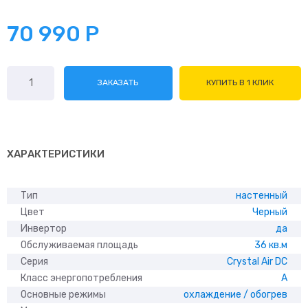
70 990
Р
Количество
ЗАКАЗАТЬ
КУПИТЬ В 1 КЛИК
товара
Electrolux
Crystal
Air
DC
ХАРАКТЕРИСТИКИ
EACS/I-
13HFA
Тип
настенный
Цвет
Черный
Инвертор
да
Обслуживаемая площадь
36 кв.м
Серия
Crystal Air DC
Класс энергопотребления
A
Основные режимы
охлаждение / обогрев