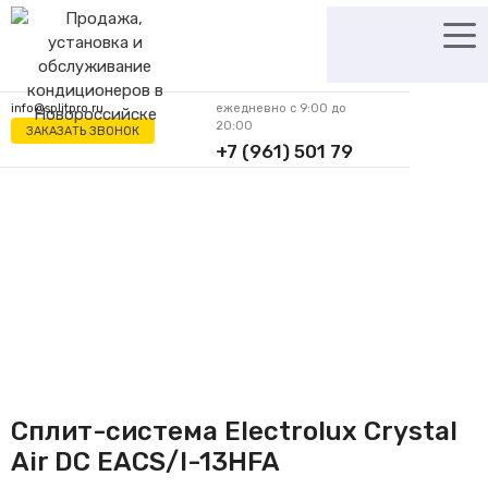
Перейти
к
содержимому
info@splitpro.ru
ежедневно с 9:00 до
20:00
ЗАКАЗАТЬ ЗВОНОК
+7 (961) 501 79
62
Сплит-система Electrolux Crystal
Air DC EACS/I-13HFA