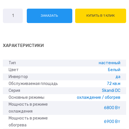
Количество
ЗАКАЗАТЬ
КУПИТЬ В 1 КЛИК
товара
Electrolux
Skandi
DC
EACS/I-
ХАРАКТЕРИСТИКИ
24HSK/N3
Тип
настенный
Цвет
Белый
Инвертор
да
Обслуживаемая площадь
72 кв.м
Серия
Skandi DC
Основные режимы
охлаждение / обогрев
Мощность в режиме
6800 Вт
охлаждения
Мощность в режиме
6900 Вт
обогрева