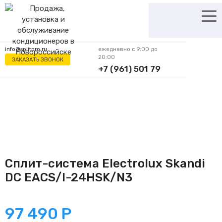
Перейти
к
содержимому
info@splitpro.ru
ежедневно с 9:00 до
20:00
ЗАКАЗАТЬ ЗВОНОК
+7 (961) 501 79
62
Сплит-система Electrolux Skandi
DC EACS/I-24HSK/N3
97 490
Р