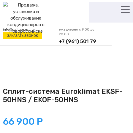
Перейти
к
содержимому
info@splitpro.ru
ежедневно с 9:00 до
20:00
ЗАКАЗАТЬ ЗВОНОК
+7 (961) 501 79
62
Сплит-система Euroklimat EKSF-
50HNS / EKOF-50HNS
66 900
Р