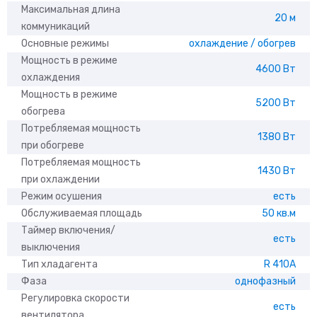
Максимальная длина
20 м
коммуникаций
Основные режимы
охлаждение / обогрев
Мощность в режиме
4600 Вт
охлаждения
Мощность в режиме
5200 Вт
обогрева
Потребляемая мощность
1380 Вт
при обогреве
Потребляемая мощность
1430 Вт
при охлаждении
Режим осушения
есть
Обслуживаемая площадь
50 кв.м
Таймер включения/
есть
выключения
Тип хладагента
R 410A
Фаза
однофазный
Регулировка скорости
есть
вентилятора