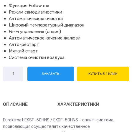
Функция Follow me
Режим самодиагностики
Автоматическая очистка
Широкий температурный диапазон
Wi-Fi управление (опция)
Автоматическое качение жалюзи
Авто-рестарт
Мягкий старт
Система очистки воздуха
Количество
ЗАКАЗАТЬ
КУПИТЬ В 1 КЛИК
товара
Euroklimat
EKSF-
50HNS
/
ОПИСАНИЕ
ХАРАКТЕРИСТИКИ
EKOF-
50HNS
Euroklimat EKSF-50HNS / EKOF-50HNS – сплит-система,
позволяющая осуществлять качественное