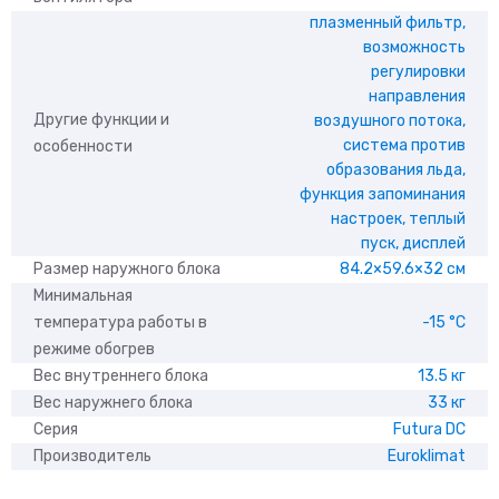
плазменный фильтр,
возможность
регулировки
направления
Другие функции и
воздушного потока,
система против
особенности
образования льда,
функция запоминания
настроек, теплый
пуск, дисплей
Размер наружного блока
84.2×59.6×32 см
Минимальная
температура работы в
-15 °С
режиме обогрев
Вес внутреннего блока
13.5 кг
Вес наружнего блока
33 кг
Серия
Futura DC
Производитель
Euroklimat