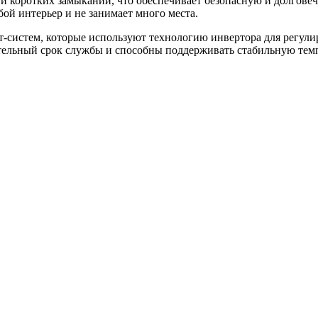
к и коротких замыканий, что обеспечивает безопасную и долгов
ой интерьер и не занимает много места.
плит-систем, которые используют технологию инвертора для регу
ительный срок службы и способны поддерживать стабильную тем