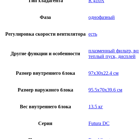
Тип хладагента
R 410A
Фаза
однофазный
Регулировка скорости вентилятора
есть
плазменный фильтр, во
Другие функции и особенности
теплый пуск, дисплей
Размер внутреннего блока
97x30x22.4 см
Размер наружного блока
95.5x70x39.6 см
Вес внутреннего блока
13.5 кг
Серия
Futura DC