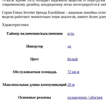
70 кв.м. Кроме того, обладает надежной защитой от перегрузо
современному дизайну, кондиционер легко интегрируется в люб
Серия Futura Inverter бренда Euroklimat – широкая линейка с
модели работают значительно тише аналогов, имеют более дл
Характеристики
Таймер включения/выключения
есть
Инвертор
да
Цвет
Белый
Обслуживаемая площадь
72 кв.м
Максимальная длина коммуникаций
20 м
Основные режимы
охлаждение / обогрев