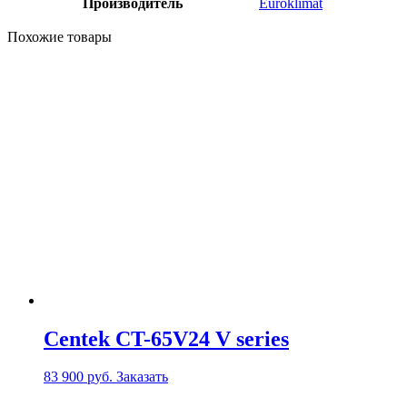
Производитель
Euroklimat
Похожие товары
Centek CT-65V24 V series
83 900
р
уб.
Заказать