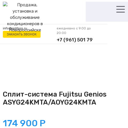
Перейти
к
содержимому
info@splitpro.ru
ежедневно с 9:00 до
20:00
ЗАКАЗАТЬ ЗВОНОК
+7 (961) 501 79
62
Сплит-система Fujitsu Genios
ASYG24KMTA/AOYG24KMTA
174 900
Р