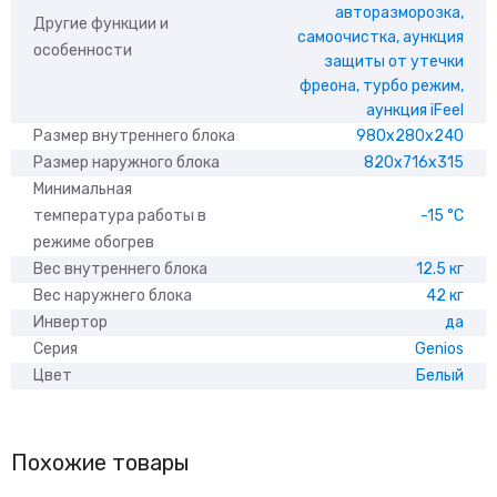
авторазморозка,
Другие функции и
самоочистка, aункция
особенности
защиты от утечки
фреона, турбо режим,
aункция iFeel
Размер внутреннего блока
980x280x240
Размер наружного блока
820x716x315
Минимальная
температура работы в
-15 °С
режиме обогрев
Вес внутреннего блока
12.5 кг
Вес наружнего блока
42 кг
Инвертор
да
Серия
Genios
Цвет
Белый
Похожие товары