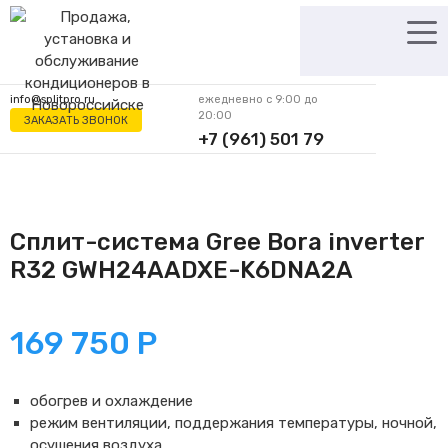
Перейти
к
содержимому
info@splitpro.ru
ежедневно с 9:00 до
20:00
ЗАКАЗАТЬ ЗВОНОК
+7 (961) 501 79
62
Сплит-система Gree Bora inverter
R32 GWH24AADXE-K6DNA2A
169 750
Р
обогрев и охлаждение
режим вентиляции, поддержания температуры, ночной,
осушения воздуха