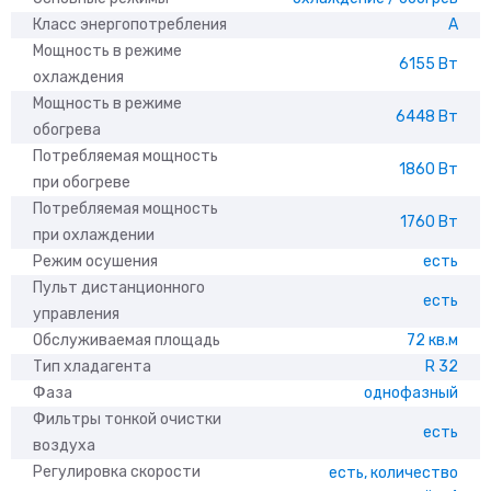
Класс энергопотребления
A
Мощность в режиме
6155 Вт
охлаждения
Мощность в режиме
6448 Вт
обогрева
Потребляемая мощность
1860 Вт
при обогреве
Потребляемая мощность
1760 Вт
при охлаждении
Режим осушения
есть
Пульт дистанционного
есть
управления
Обслуживаемая площадь
72 кв.м
Тип хладагента
R 32
Фаза
однофазный
Фильтры тонкой очистки
есть
воздуха
Регулировка скорости
есть, количество