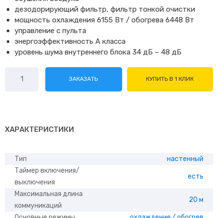
дезодорирующий фильтр, фильтр тонкой очистки
мощность охлаждения 6155 Вт / обогрева 6448 Вт
управление с пульта
энергоэффективность A класса
уровень шума внутреннего блока 34 дБ – 48 дБ
Количество
ЗАКАЗАТЬ
КУПИТЬ В 1 КЛИК
товара
Gree
Bora
inverter
R32
ХАРАКТЕРИСТИКИ
GWH24AADXE-
K6DNA2A
Тип
настенный
Таймер включения/
есть
выключения
Максимальная длина
20 м
коммуникаций
Основные режимы
охлаждение / обогрев