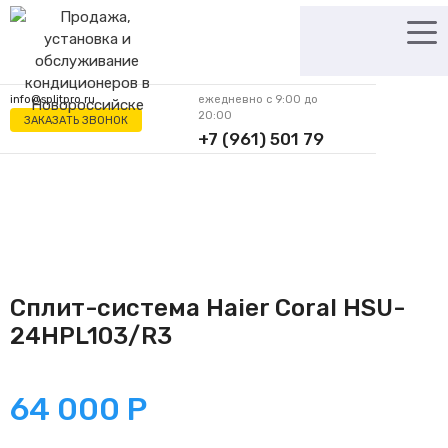
Перейти
к
содержимому
info@splitpro.ru
ежедневно с 9:00 до
20:00
ЗАКАЗАТЬ ЗВОНОК
+7 (961) 501 79
62
Сплит-система Haier Coral HSU-
24HPL103/R3
64 000
Р