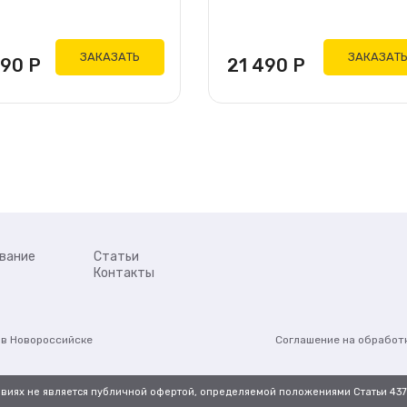
ЗАКАЗАТЬ
ЗАКАЗАТ
490
Р
21 490
Р
вание
Статьи
Контакты
в Новороссийске
Соглашение на обработ
овиях не является публичной офертой, определяемой положениями Статьи 437