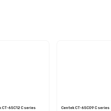
k CT-65C12 C series
Centek CT-65C09 C series