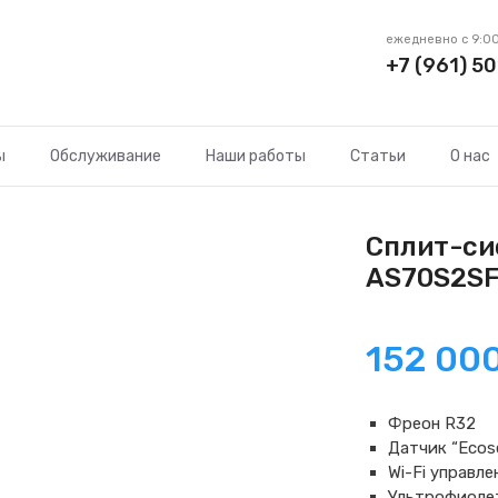
ежедневно с 9:00
+7 (961) 50
ы
Обслуживание
Наши работы
Статьи
О нас
Сплит-сис
AS70S2S
152 00
Фреон R32
Датчик “Ecos
Wi-Fi управл
Ультрофиоле