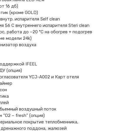
от 16 дб)
тик (кроме GOLD)
внутр. испарителя Self clean
я 56 С внутреннего испарителя Steri clean
ос, работа до −20 °С на обогрев + подогрев
ме модели 24k)
онизатор воздуха
поддержкой IFEEL
ПДУ (опция)
гласователя YCJ-A002 и Карт отеля
таймер
сон
тика
плей
 обьемный воздушный поток
 “О2 – fresh” (опция)
ериальное покрытие теплобменника,
 дренажного поддона, жалюзей