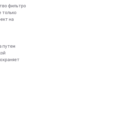
ство фильтро
е только
ект на
а путем
кой
сохраняет