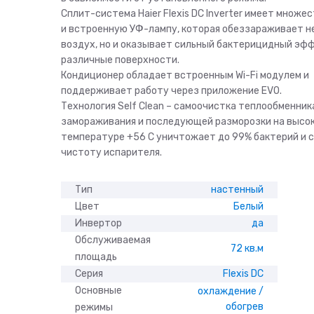
Сплит-система Haier Flexis DC Inverter имеет множе
и встроенную УФ-лампу, которая обеззараживает н
воздух, но и оказывает сильный бактерицидный эфф
различные поверхности.
Кондиционер обладает встроенным Wi-Fi модулем и
поддерживает работу через приложение EVO.
Технология Self Clean – самоочистка теплообменник
замораживания и последующей разморозки на высо
температуре +56 C уничтожает до 99% бактерий и 
чистоту испарителя.
Тип
настенный
Цвет
Белый
Инвертор
да
Обслуживаемая
72 кв.м
площадь
Серия
Flexis DC
Основные
охлаждение /
обогрев
режимы