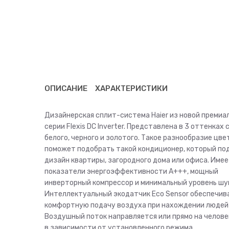
ОПИСАНИЕ
ХАРАКТЕРИСТИКИ
Дизайнерская сплит-система Haier из новой премиа
серии Flexis DC Inverter. Представлена в 3 оттенках
белого, черного и золотого. Такое разнообразие цв
поможет подобрать такой кондиционер, который по
дизайн квартиры, загородного дома или офиса. Име
показатели энергоэффективности А+++, мощный
инверторный компрессор и минимальный уровень шум
Интеллектуальный экодатчик Eco Sensor обеспечив
комфортную подачу воздуха при нахождении людей
Воздушный поток направляется или прямо на человек
в зависимости от установленного режима.