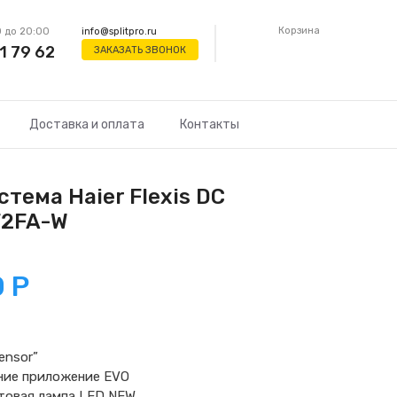
Корзина
 до 20:00
info@splitpro.ru
1 79 62
ЗАКАЗАТЬ ЗВОНОК
Доставка и оплата
Контакты
тема Haier Flexis DC
F2FA-W
0
Р
ensor”
ение приложение EVO
товая лампа LED NEW