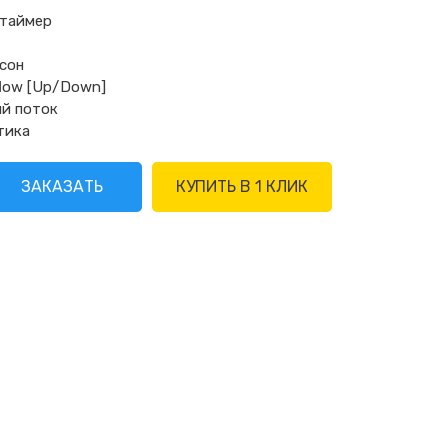
 таймер
сон
irflow [Up/Down]
ый поток
тика
ЗАКАЗАТЬ
КУПИТЬ В 1 КЛИК