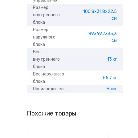
управления
Размер
100.8×31.8×22.5
внутреннего
см
блока
Размер
89×69,7×35,3
наружного
см
блока
Вес
внутреннего
13 кг
блока
Вес наружнего
55,7 кг
блока
Производитель
Haier
Похожие товары