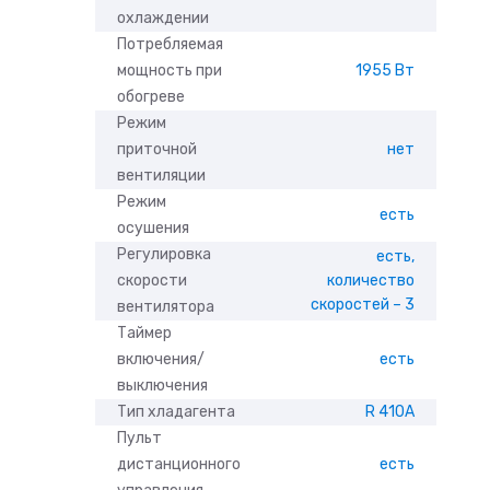
охлаждении
Потребляемая
мощность при
1955 Вт
обогреве
Режим
приточной
нет
вентиляции
Режим
есть
осушения
Регулировка
есть,
скорости
количество
скоростей – 3
вентилятора
Таймер
включения/
есть
выключения
Тип хладагента
R 410A
Пульт
дистанционного
есть