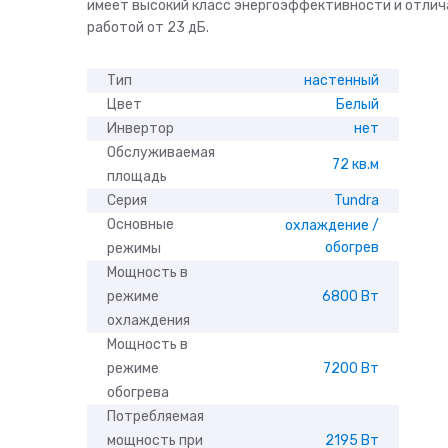
имеет высокий класс энергоэффективности и отлич
работой от 23 дБ.
Тип
настенный
Цвет
Белый
Инвертор
нет
Обслуживаемая
72 кв.м
площадь
Серия
Tundra
Основные
охлаждение /
обогрев
режимы
Мощность в
режиме
6800 Вт
охлаждения
Мощность в
режиме
7200 Вт
обогрева
Потребляемая
мощность при
2195 Вт