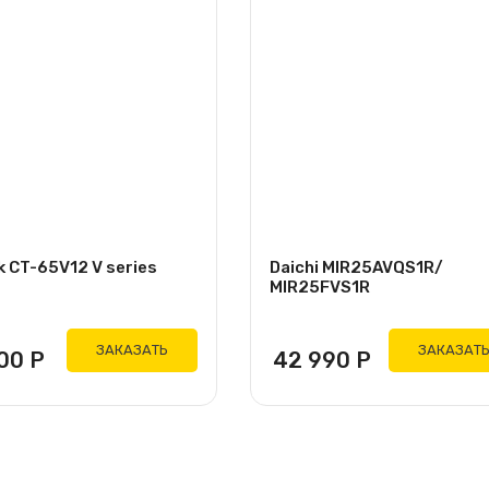
k CT-65V12 V series
Daichi MIR25AVQS1R/
MIR25FVS1R
ЗАКАЗАТЬ
ЗАКАЗАТ
900
Р
42 990
Р