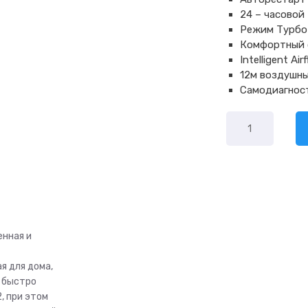
24 – часовой
Режим Турбо
Комфортный 
Intelligent A
12м воздушн
Самодиагнос
Количество
товара
Haier
Tundra
HSU-
24HTT103/R2
енная и
я для дома,
 быстро
, при этом