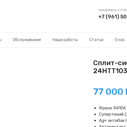
ежедневно с 9:00
+7 (961) 50
ы
Обслуживание
Наши работы
Статьи
О нас
Сплит-си
24HTT10
77 000
Фреон R410A
Супертихий (
Ag+ антибакт
Авторестарт