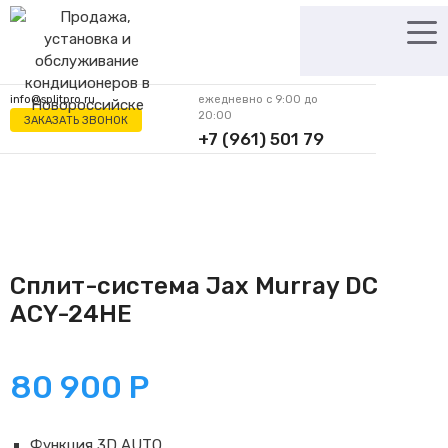
Перейти
к
содержимому
info@splitpro.ru
ежедневно с 9:00 до
20:00
ЗАКАЗАТЬ ЗВОНОК
+7 (961) 501 79
62
Сплит-система Jax Murray DC
ACY-24HE
80 900
Р
Функция 3D AUTO