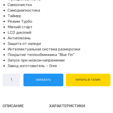
Самоочистка
Самодиагностика
Таймер
Режим Турбо
Мягкий старт
LCD дисплей
Антиплесень
Защита от наледи
Интеллектуальная система разморозки
Покрытие теплообменника “Blue Fin”
Запуск при низком напряжении
Завод изготовитель – Gree
Количество
ЗАКАЗАТЬ
КУПИТЬ В 1 КЛИК
товара
Jax
Murray
DC
ACY-
ОПИСАНИЕ
ХАРАКТЕРИСТИКИ
24HE