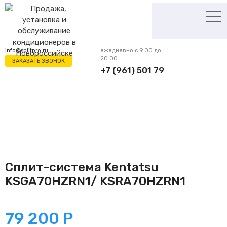
Перейти
к
содержимому
info@splitpro.ru
ежедневно с 9:00 до
20:00
ЗАКАЗАТЬ ЗВОНОК
+7 (961) 501 79
62
Сплит-система Kentatsu
KSGA70HZRN1/ KSRA70HZRN1
79 200
Р