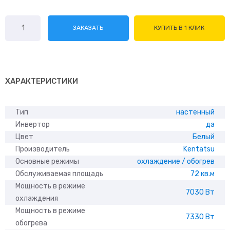
Количество
ЗАКАЗАТЬ
КУПИТЬ В 1 КЛИК
товара
Kentatsu
KSGA70HZRN1/
KSRA70HZRN1
ХАРАКТЕРИСТИКИ
Тип
настенный
Инвертор
да
Цвет
Белый
Производитель
Kentatsu
Основные режимы
охлаждение / обогрев
Обслуживаемая площадь
72 кв.м
Мощность в режиме
7030 Вт
охлаждения
Мощность в режиме
7330 Вт
обогрева