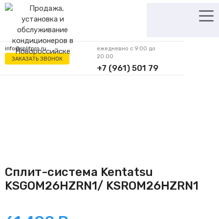
Перейти
к
содержимому
info@splitpro.ru
ежедневно с 9:00 до
20:00
ЗАКАЗАТЬ ЗВОНОК
+7 (961) 501 79
62
Сплит-система Kentatsu
KSGOM26HZRN1/ KSROM26HZRN1