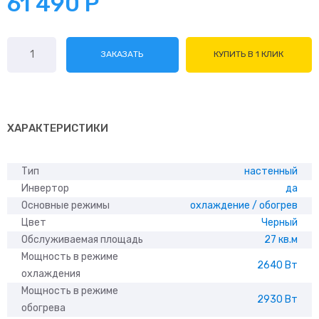
61 490
Р
Количество
ЗАКАЗАТЬ
КУПИТЬ В 1 КЛИК
товара
Kentatsu
KSGOM26HZRN1/
KSROM26HZRN1
ХАРАКТЕРИСТИКИ
Тип
настенный
Инвертор
да
Основные режимы
охлаждение / обогрев
Цвет
Черный
Обслуживаемая площадь
27 кв.м
Мощность в режиме
2640 Вт
охлаждения
Мощность в режиме
2930 Вт
обогрева