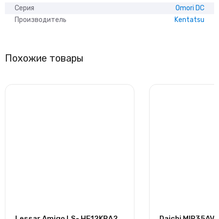
Серия
Omori DC
Производитель
Kentatsu
Похожие товары
Lessar Amigo LS- HE12KRA2
Daichi MIR35AV