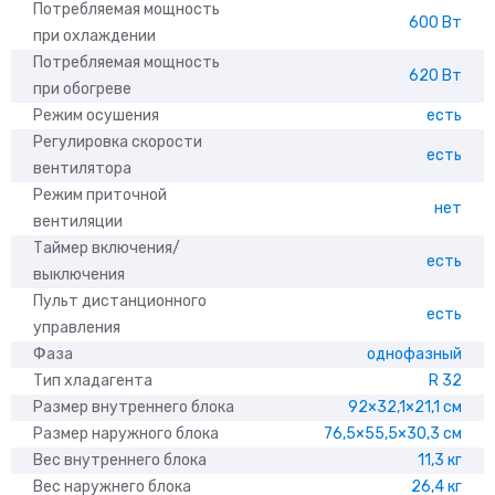
Потребляемая мощность
600 Вт
при охлаждении
Потребляемая мощность
620 Вт
при обогреве
Режим осушения
есть
Регулировка скорости
есть
вентилятора
Режим приточной
нет
вентиляции
Таймер включения/
есть
выключения
Пульт дистанционного
есть
управления
Фаза
однофазный
Тип хладагента
R 32
Размер внутреннего блока
92×32,1×21,1 см
Размер наружного блока
76,5×55,5×30,3 см
Вес внутреннего блока
11,3 кг
Вес наружнего блока
26,4 кг