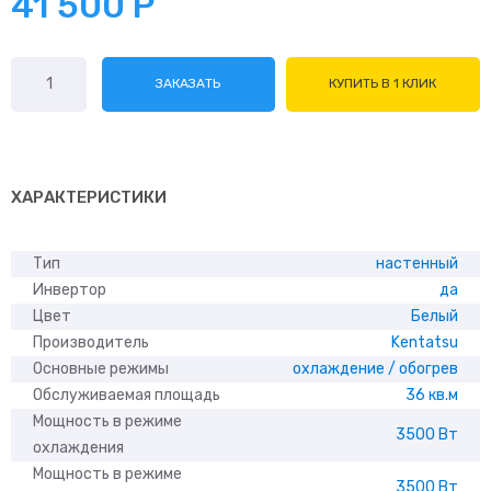
41 500
Р
Количество
ЗАКАЗАТЬ
КУПИТЬ В 1 КЛИК
товара
Kentatsu
KSGUA35HZRN1/
KSRUA35HZRN1
ХАРАКТЕРИСТИКИ
Тип
настенный
Инвертор
да
Цвет
Белый
Производитель
Kentatsu
Основные режимы
охлаждение / обогрев
Обслуживаемая площадь
36 кв.м
Мощность в режиме
3500 Вт
охлаждения
Мощность в режиме
3500 Вт