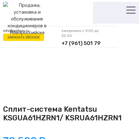
Перейти
к
содержимому
info@splitpro.ru
ежедневно с 9:00 до
20:00
ЗАКАЗАТЬ ЗВОНОК
+7 (961) 501 79
62
Сплит-система Kentatsu
KSGUA61HZRN1/ KSRUA61HZRN1