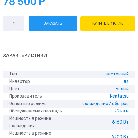
78 500
Р
Количество
ЗАКАЗАТЬ
КУПИТЬ В 1 КЛИК
товара
Kentatsu
KSGUA61HZRN1/
KSRUA61HZRN1
ХАРАКТЕРИСТИКИ
Тип
настенный
Инвертор
да
Цвет
Белый
Производитель
Kentatsu
Основные режимы
охлаждение / обогрев
Обслуживаемая площадь
72 кв.м
Мощность в режиме
6160 Вт
охлаждения
Мощность в режиме
6200 Вт