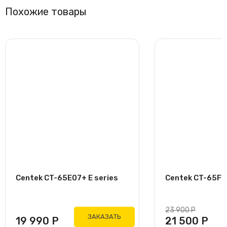
Похожие товары
Centek CT-65E07+ E series
Centek CT-65F07
23 900
Р
ЗАКАЗАТЬ
19 990
Р
21 500
Р