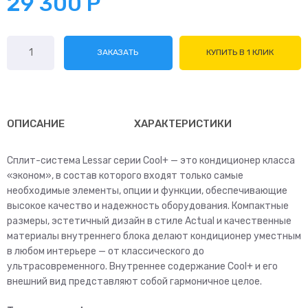
29 300
Р
Количество
ЗАКАЗАТЬ
КУПИТЬ В 1 КЛИК
товара
Lessar
Cool+
R32
LS-
ОПИСАНИЕ
ХАРАКТЕРИСТИКИ
H09KFE2/LU-
H09KFE2
Сплит-система Lessar серии Cool+ — это кондиционер класса
«эконом», в состав которого входят только самые
необходимые элементы, опции и функции, обеспечивающие
высокое качество и надежность оборудования. Компактные
размеры, эстетичный дизайн в стиле Actual и качественные
материалы внутреннего блока делают кондиционер уместным
в любом интерьере — от классического до
ультрасовременного. Внутреннее содержание Cool+ и его
внешний вид представляют собой гармоничное целое.