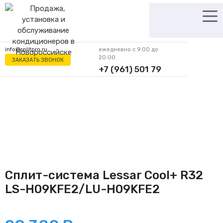
Перейти
к
содержимому
info@splitpro.ru
ежедневно с 9:00 до
20:00
ЗАКАЗАТЬ ЗВОНОК
+7 (961) 501 79
62
Сплит-система Lessar Cool+ R32
LS-H09KFE2/LU-H09KFE2