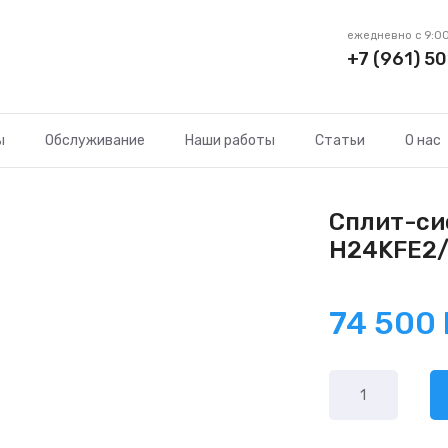
ежедневно с 9:00
+7 (961) 50
ы
Обслуживание
Наши работы
Статьи
О нас
Сплит-сис
H24KFE2
74 500
Количество
товара
Lessar
Cool+