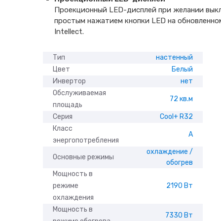
Проекционный LED-дисплей при желании вык
простым нажатием кнопки LED на обновленно
Intellect.
Тип
настенный
Цвет
Белый
Инвертор
нет
Обслуживаемая
72 кв.м
площадь
Серия
Cool+ R32
Класс
A
энергопотребления
охлаждение /
Основные режимы
обогрев
Мощность в
режиме
2190 Вт
охлаждения
Мощность в
7330 Вт