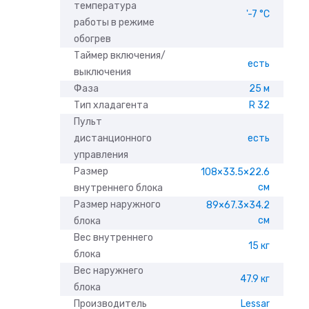
температура
'-7 °С
работы в режиме
обогрев
Таймер включения/
есть
выключения
Фаза
25 м
Тип хладагента
R 32
Пульт
дистанционного
есть
управления
Размер
108×33.5×22.6
см
внутреннего блока
Размер наружного
89×67.3×34.2
см
блока
Вес внутреннего
15 кг
блока
Вес наружнего
47.9 кг
блока
Производитель
Lessar