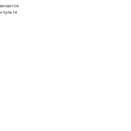
лючается
м пульте