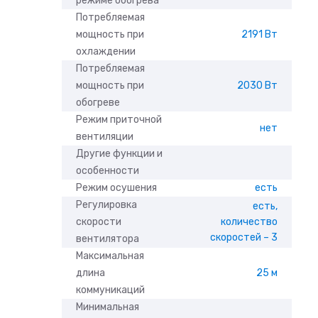
режиме обогрева
Потребляемая
мощность при
2191 Вт
охлаждении
Потребляемая
мощность при
2030 Вт
обогреве
Режим приточной
нет
вентиляции
Другие функции и
особенности
Режим осушения
есть
Регулировка
есть,
скорости
количество
скоростей – 3
вентилятора
Максимальная
длина
25 м
коммуникаций
Минимальная