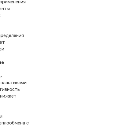
 применения
енты
R
пределения
ет
ри
ие
ь
 пластинами
тивность
снижает
и
еплообмена с