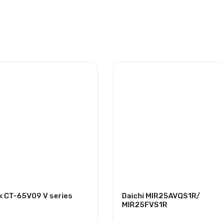
k CT-65V09 V series
Daichi MIR25AVQS1R/
MIR25FVS1R