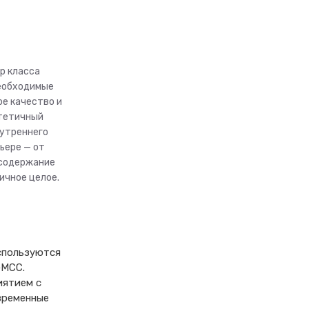
R32
LS-
H24KFE2/LU-
H24KFE2
р класса
необходимые
е качество и
стетичный
нутреннего
ьере — от
 содержание
ичное целое.
спользуются
GMCC.
иятием с
временные