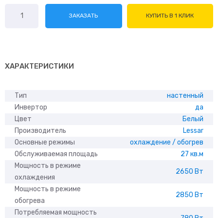
Количество
ЗАКАЗАТЬ
КУПИТЬ В 1 КЛИК
товара
Lessar
LS-
HE09KDE2/
LU-
ХАРАКТЕРИСТИКИ
HE09KDE2
Тип
настенный
Инвертор
да
Цвет
Белый
Производитель
Lessar
Основные режимы
охлаждение / обогрев
Обслуживаемая площадь
27 кв.м
Мощность в режиме
2650 Вт
охлаждения
Мощность в режиме
2850 Вт
обогрева
Потребляемая мощность