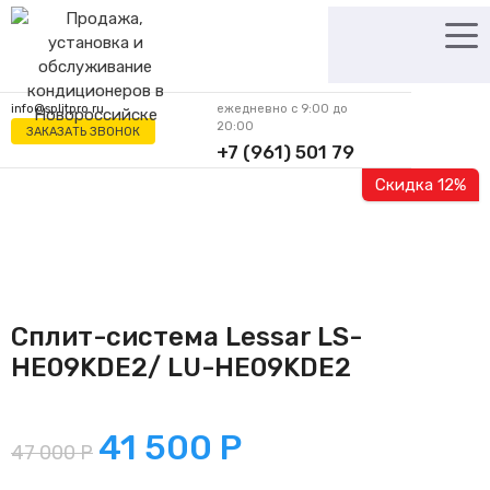
Перейти
к
содержимому
info@splitpro.ru
ежедневно с 9:00 до
20:00
ЗАКАЗАТЬ ЗВОНОК
+7 (961) 501 79
62
Скидка 12%
Сплит-система Lessar LS-
HE09KDE2/ LU-HE09KDE2
41 500
Р
47 000
Р