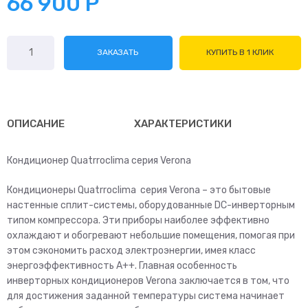
66 900
Р
Количество
ЗАКАЗАТЬ
КУПИТЬ В 1 КЛИК
товара
Quattroclima
Verona
QV-
VE18WAE/QN-
ОПИСАНИЕ
ХАРАКТЕРИСТИКИ
VE18WAE
Кондиционер Quatrroclima серия Verona
Кондиционеры Quatrroclima серия Verona – это бытовые
настенные сплит-системы, оборудованные DC-инверторным
типом компрессора. Эти приборы наиболее эффективно
охлаждают и обогревают небольшие помещения, помогая при
этом сэкономить расход электроэнергии, имея класс
энергоэффективность А++. Главная особенность
инверторных кондиционеров Verona заключается в том, что
для достижения заданной температуры система начинает