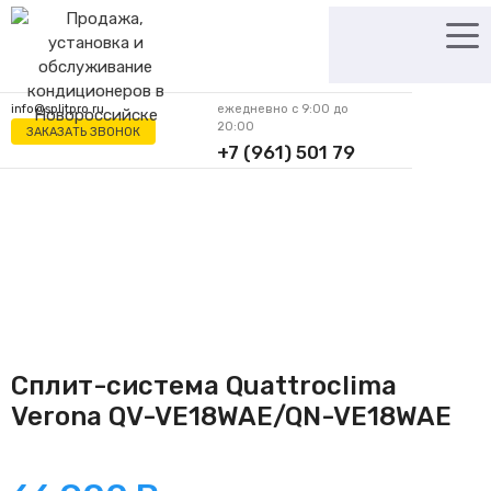
Перейти
к
содержимому
info@splitpro.ru
ежедневно с 9:00 до
20:00
ЗАКАЗАТЬ ЗВОНОК
+7 (961) 501 79
62
Сплит-система Quattroclima
Verona QV-VE18WAE/QN-VE18WAE