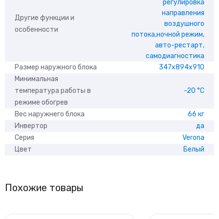
регулировка
направления
Другие функции и
воздушного
особенности
потока,ночной режим,
авто-рестарт,
самодиагностика
Размер наружного блока
347x894x910
Минимальная
температура работы в
-20 °С
режиме обогрев
Вес наружнего блока
66 кг
Инвертор
да
Серия
Verona
Цвет
Белый
Похожие товары