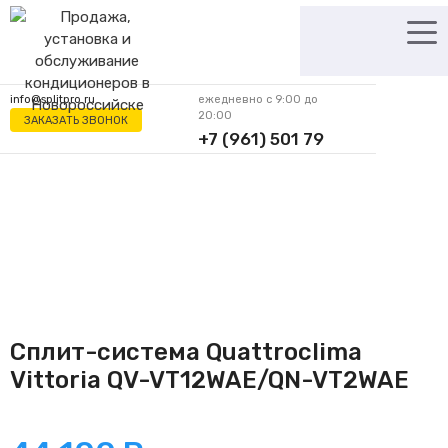
Перейти
к
содержимому
info@splitpro.ru
ежедневно с 9:00 до
20:00
ЗАКАЗАТЬ ЗВОНОК
+7 (961) 501 79
62
Сплит-система Quattroclima
Vittoria QV-VT12WAE/QN-VT2WAE