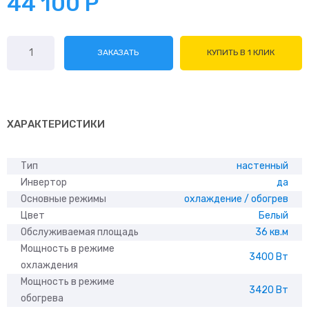
44 100
Р
Количество
ЗАКАЗАТЬ
КУПИТЬ В 1 КЛИК
товара
Quattroclima
Vittoria
QV-
VT12WAE/QN-
ХАРАКТЕРИСТИКИ
VT2WAE
Тип
настенный
Инвертор
да
Основные режимы
охлаждение / обогрев
Цвет
Белый
Обслуживаемая площадь
36 кв.м
Мощность в режиме
3400 Вт
охлаждения
Мощность в режиме
3420 Вт
обогрева