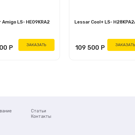
r Amigo LS- HE09KRA2
Lessar Cool+ LS- H28KPA2
ЗАКАЗАТЬ
ЗАКАЗАТ
200
Р
109 500
Р
вание
Статьи
Контакты