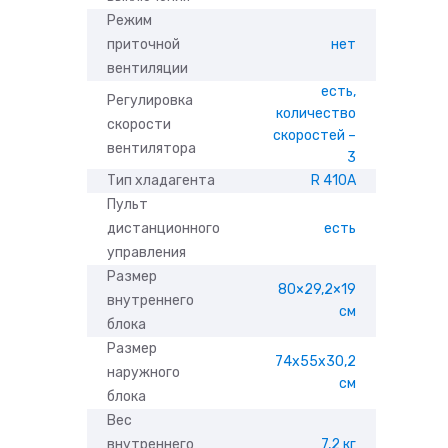
Режим
приточной
нет
вентиляции
есть,
Регулировка
количество
скорости
скоростей –
вентилятора
3
Тип хладагента
R 410A
Пульт
дистанционного
есть
управления
Размер
80×29,2×19
внутреннего
см
блока
Размер
74x55x30,2
наружного
см
блока
Вес
внутреннего
7,2 кг