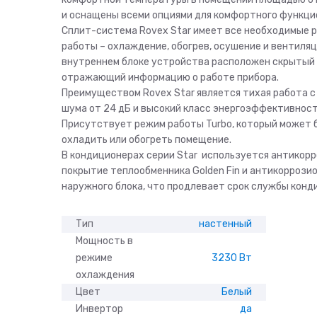
и оснащены всеми опциями для комфортного функци
Сплит-система Rovex Star имеет все необходимые 
работы – охлаждение, обогрев, осушение и вентиляц
внутреннем блоке устройства расположен скрытый 
отражающий информацию о работе прибора.
Преимуществом Rovex Star является тихая работа с
шума от 24 дБ и высокий класс энергоэффективност
Присутствует режим работы Turbo, который может 
охладить или обогреть помещение.
В кондиционерах серии Star используется антикор
покрытие теплообменника Golden Fin и антикоррози
наружного блока, что продлевает срок службы конд
Тип
настенный
Мощность в
режиме
3230 Вт
охлаждения
Цвет
Белый
Инвертор
да