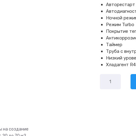
Авторестарт
Автодиагнос
Ночной режи
Режим Turbo
Покрытие теп
Антикоррози
Таймер
Труба с внутр
Низкий уров
Хладагент R4
Количество
товара
Rovex
Star
RS-
12ABS1
ы на создание
 20 до 70 м2