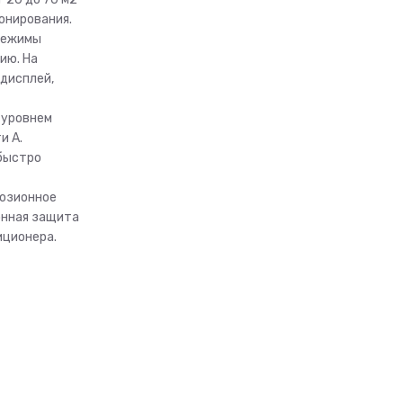
онирования.
режимы
ию. На
дисплей,
 уровнем
и А.
быстро
розионное
онная защита
иционера.