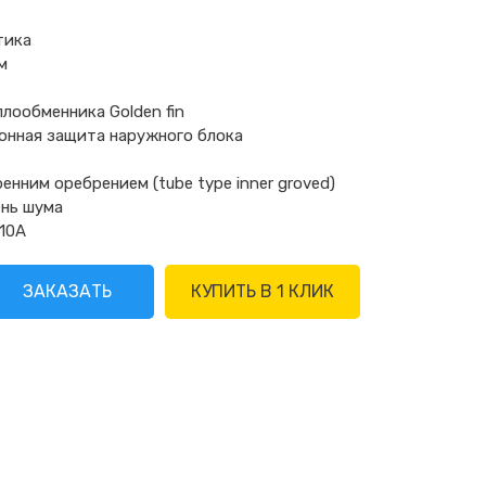
тика
м
лообменника Golden fin
онная защита наружного блока
енним оребрением (tube type inner groved)
ень шума
10А
ЗАКАЗАТЬ
КУПИТЬ В 1 КЛИК