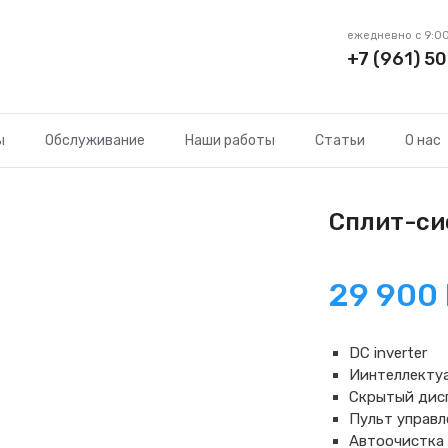
ежедневно с 9:00
+7 (961) 50
ы
Обслуживание
Наши работы
Статьи
О нас
Сплит-си
29 900
DC inverter
Иинтеллекту
Скрытый дис
Пульт управл
Автоочистка