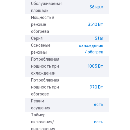
Обслуживаемая
36 кв.м
площадь
Мощность в
режиме
3510 Вт
обогрева
Серия
Star
Основные
охлаждение
/ обогрев
режимы
Потребляемая
мощность при
1005 Вт
охлаждении
Потребляемая
мощность при
970 Вт
обогреве
Режим
есть
осушения
Таймер
включения/
есть
выключения