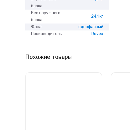
блока
Вес наружнего
24,1 кг
блока
Фаза
однофазный
Производитель
Rovex
Похожие товары