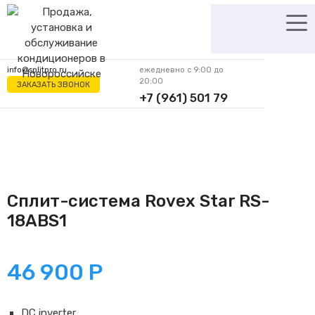
Перейти
к
содержимому
info@splitpro.ru
ежедневно с 9:00 до
20:00
ЗАКАЗАТЬ ЗВОНОК
+7 (961) 501 79
62
Сплит-система Rovex Star RS-
18ABS1
46 900
Р
DC inverter