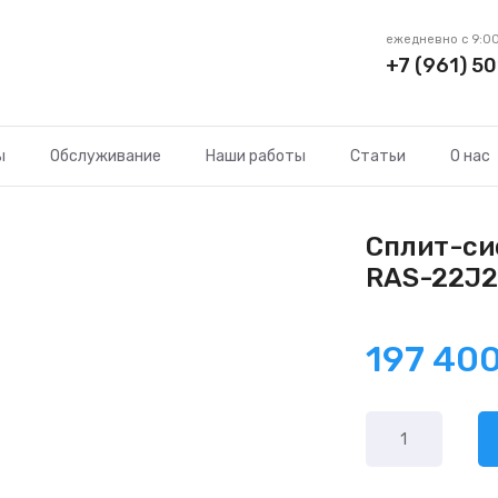
ежедневно с 9:00
+7 (961) 50
ы
Обслуживание
Наши работы
Статьи
О нас
Сплит-сис
RAS-22J2
197 40
Количество
товара
Toshiba
Shorai