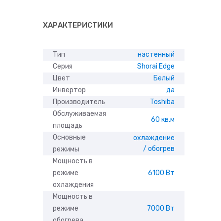
ХАРАКТЕРИСТИКИ
Тип
настенный
Серия
Shorai Edge
Цвет
Белый
Инвертор
да
Производитель
Toshiba
Обслуживаемая
60 кв.м
площадь
Основные
охлаждение
/ обогрев
режимы
Мощность в
режиме
6100 Вт
охлаждения
Мощность в
режиме
7000 Вт
обогрева