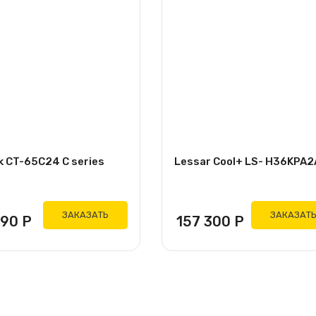
k CT-65C24 C series
Lessar Cool+ LS- H36KPA2
ЗАКАЗАТЬ
ЗАКАЗАТ
490
Р
157 300
Р