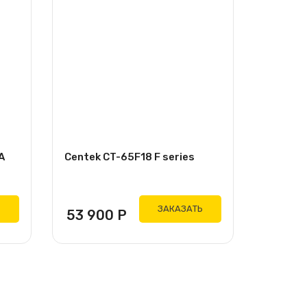
A
Centek CT-65F18 F series
Ь
ЗАКАЗАТЬ
53 900
Р