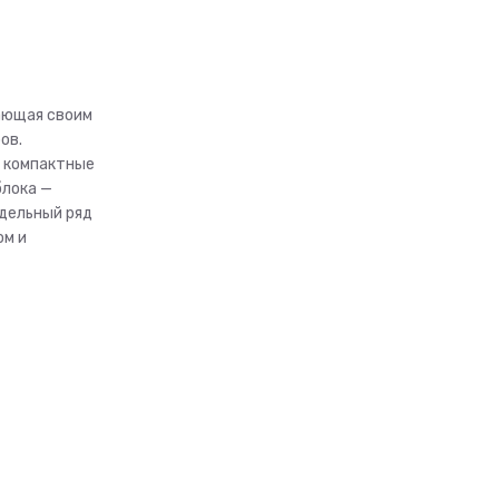
T24H-
SLyI/I/T24H-
SLyI/O
цающая своим
ов.
, компактные
блока —
одельный ряд
ом и