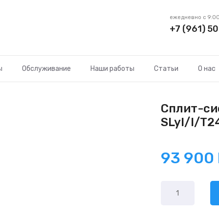
ежедневно с 9:00
+7 (961) 50
ы
Обслуживание
Наши работы
Статьи
О нас
Сплит-си
SLyI/I/T2
93 900
Количество
товара
Tosot
Lyra