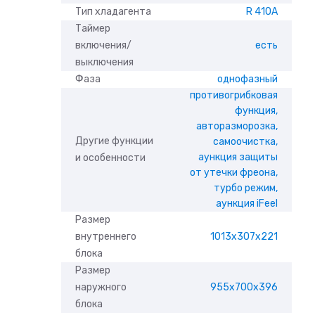
Тип хладагента
R 410A
Таймер
включения/
есть
выключения
Фаза
однофазный
противогрибковая
функция,
авторазморозка,
Другие функции
самоочистка,
aункция защиты
и особенности
от утечки фреона,
турбо режим,
aункция iFeel
Размер
внутреннего
1013x307x221
блока
Размер
наружного
955x700x396
блока