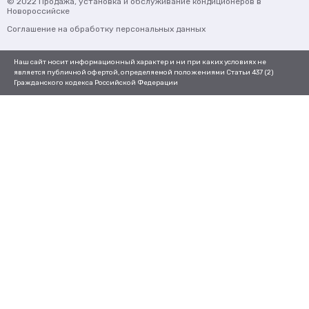
© 2022
Продажа, установка и обслуживание кондиционеров
в
Новороссийске
Соглашение на обработку персональных данных
Наш сайт носит информационный характер и ни при каких условиях не
является публичной офертой, определяемой положениями Статьи 437 (2)
Гражданского кодекса Российской Федерации