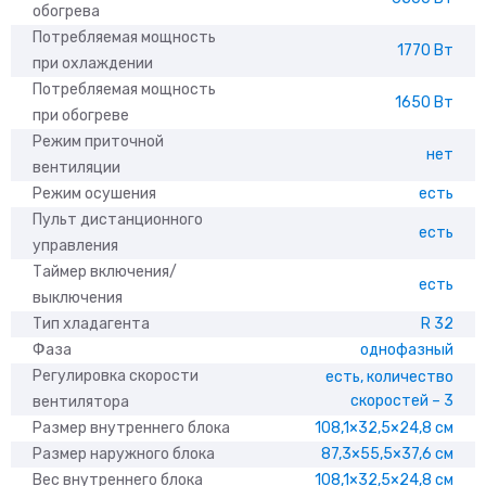
обогрева
Потребляемая мощность
1770 Вт
при охлаждении
Потребляемая мощность
1650 Вт
при обогреве
Режим приточной
нет
вентиляции
Режим осушения
есть
Пульт дистанционного
есть
управления
Таймер включения/
есть
выключения
Тип хладагента
R 32
Фаза
однофазный
Регулировка скорости
есть, количество
скоростей – 3
вентилятора
Размер внутреннего блока
108,1×32,5×24,8 см
Размер наружного блока
87,3×55,5×37,6 см
Вес внутреннего блока
108,1×32,5×24,8 см