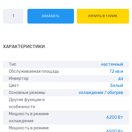
Количество
ЗАКАЗАТЬ
КУПИТЬ В 1 КЛИК
товара
Tosot
Lyra
X
T24H-
ХАРАКТЕРИСТИКИ
SLyW/I/T24H-
SLyW/O
Тип
настенный
Обслуживаемая площадь
72 кв.м
Инвертор
да
Цвет
Белый
Основные режимы
охлаждение / обогрев
Другие функции и
особенности
Мощность в режиме
6200 Вт
охлаждения
Мощность в режиме
6500 Вт