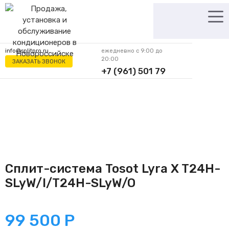
Перейти
к
содержимому
info@splitpro.ru
ежедневно с 9:00 до
20:00
ЗАКАЗАТЬ ЗВОНОК
+7 (961) 501 79
62
Сплит-система Tosot Lyra X T24H-
SLyW/I/T24H-SLyW/O
99 500
Р