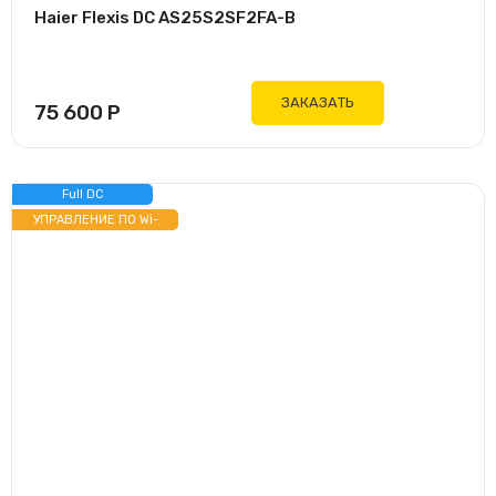
Haier Flexis DC AS25S2SF2FA-B
ЗАКАЗАТЬ
75 600
Р
Full DC
ИНВЕРТОР
УПРАВЛЕНИЕ ПО Wi-
Fi