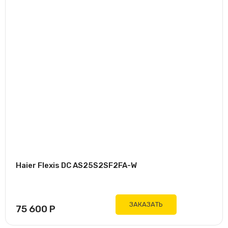
Инвертор
6
да
Площадь
3
27 кв.м
3
36 кв.м
Цвет
Белый
Золотой
Черный
Haier Flexis DC AS25S2SF2FA-W
ЗАКАЗАТЬ
75 600
Р