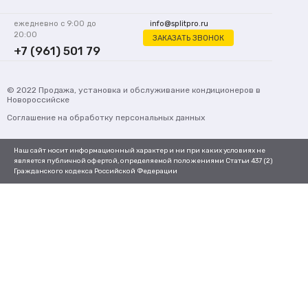
ежедневно с 9:00 до
info@splitpro.ru
20:00
ЗАКАЗАТЬ ЗВОНОК
+7 (961) 501 79
62
© 2022
Продажа, установка и обслуживание кондиционеров
в
Новороссийске
Соглашение на обработку персональных данных
Наш сайт носит информационный характер и ни при каких условиях не
является публичной офертой, определяемой положениями Статьи 437 (2)
Гражданского кодекса Российской Федерации