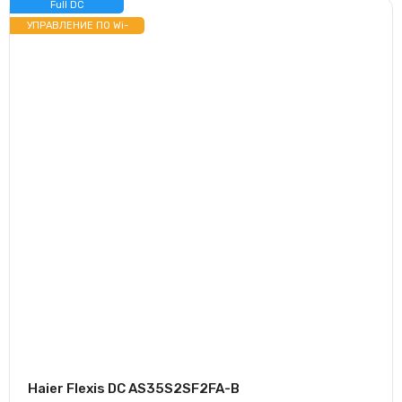
Full DC
ИНВЕРТОР
УПРАВЛЕНИЕ ПО Wi-
Fi
Haier Flexis DC AS35S2SF2FA-B