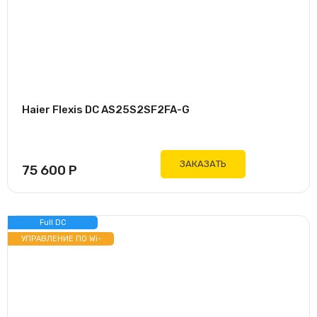
Haier Flexis DC AS25S2SF2FA-G
ЗАКАЗАТЬ
75 600
Р
Full DC
ИНВЕРТОР
УПРАВЛЕНИЕ ПО Wi-
Fi