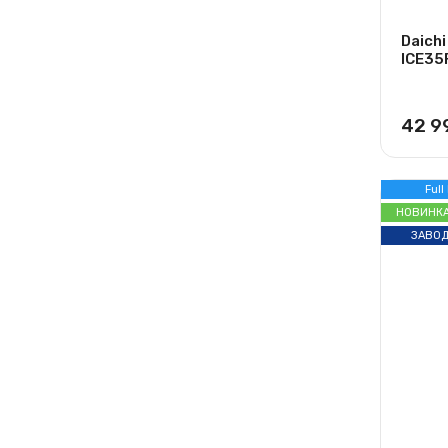
Daich
ICE35
42 9
Full
ИНВЕ
НОВИНК
ЗАВО
GREE