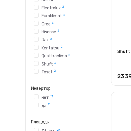
2
Electrolux
2
Euroklimat
3
Gree
2
Hisense
2
Jax
2
Kentatsu
Shuft
2
Quattroclima
3
Shuft
2
Tosot
23 3
Инвертор
13
нет
11
да
Площадь
24