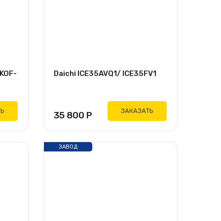
EKOF-
Daichi ICE35AVQ1/ ICE35FV1
ТЬ
ЗАКАЗАТЬ
35 800
Р
ЗАВОД
GREE