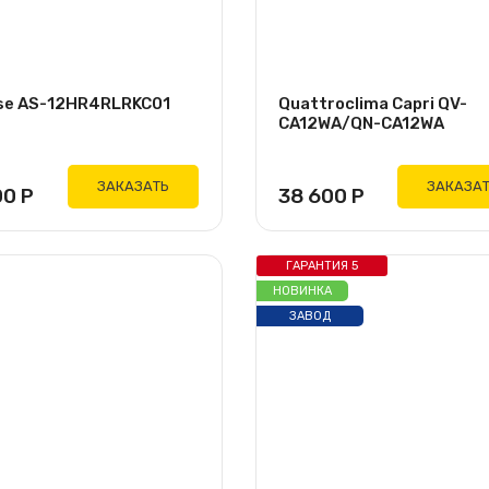
se AS-12HR4RLRKC01
Quattroclima Capri QV-
CA12WA/QN-CA12WA
ЗАКАЗАТЬ
ЗАКАЗА
00
Р
38 600
Р
ГАРАНТИЯ 5
ЛЕТ
НОВИНКА
ЗАВОД
GREE