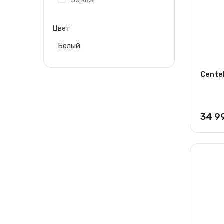
36 кв.м
Цвет
Белый
Cente
34 9