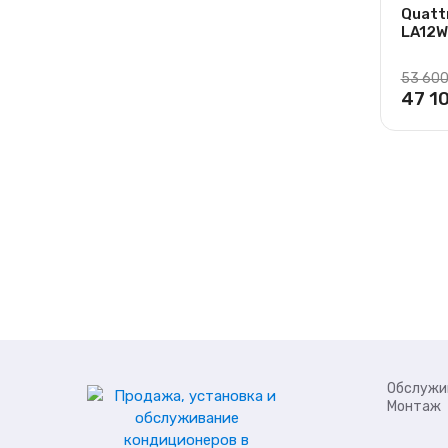
Quatt
LA12W
53 60
47 1
Обслужи
Монтаж