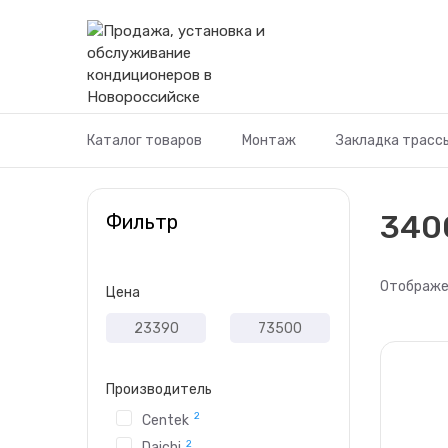
Перейти
к
содержимому
Каталог товаров
Монтаж
Закладка трасс
340
Фильтр
Отображен
Цена
Производитель
2
Centek
2
Daichi