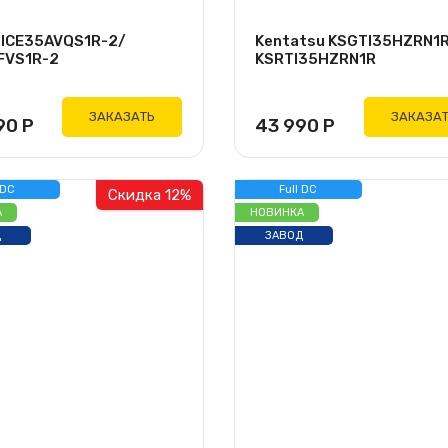
i ICE35AVQS1R-2/
Kentatsu KSGTI35HZRN1
FVS1R-2
KSRTI35HZRN1R
ЗАКАЗАТЬ
ЗАКАЗА
90
Р
43 990
Р
 DC
Full DC
Скидка 12%
РТОР
ИНВЕРТОР
А
НОВИНКА
Д
ЗАВОД
GREE