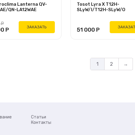
roclima Lanterna QV-
Tosot Lyra X T12H-
AE/QN-LA12WAE
SLyW/I/T12H-SLyW/O
0
Р
ЗАКАЗАТЬ
ЗАКАЗА
00
Р
51 000
Р
1
2
→
вание
Статьи
Контакты