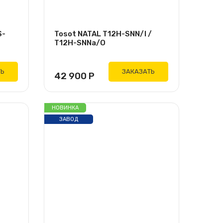
S-
Tosot NATAL T12H-SNN/I /
T12H-SNNa/O
ТЬ
ЗАКАЗАТЬ
42 900
Р
НОВИНКА
ЗАВОД
GREE