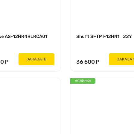
se AS-12HR4RLRCA01
Shuft SFTMI-12HN1_22Y
ЗАКАЗАТЬ
ЗАКАЗА
00
Р
36 500
Р
НОВИНКА