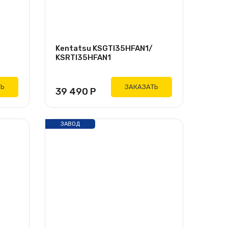
Kentatsu KSGTI35HFAN1/
KSRTI35HFAN1
ТЬ
ЗАКАЗАТЬ
39 490
Р
ЗАВОД
GREE