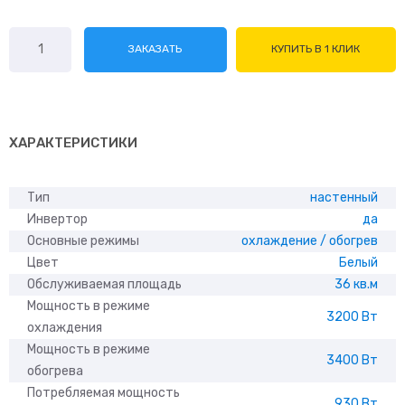
Количество
ЗАКАЗАТЬ
КУПИТЬ В 1 КЛИК
товара
Daichi
ICE35AVQS1R-
2/
ICE35FVS1R-
ХАРАКТЕРИСТИКИ
2
Тип
настенный
Инвертор
да
Основные режимы
охлаждение / обогрев
Цвет
Белый
Обслуживаемая площадь
36 кв.м
Мощность в режиме
3200 Вт
охлаждения
Мощность в режиме
3400 Вт
обогрева
Потребляемая мощность
930 Вт