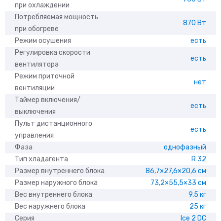
при охлаждении
Потребляемая мощность
870 Вт
при обогреве
Режим осушения
есть
Регулировка скорости
есть
вентилятора
Режим приточной
нет
вентиляции
Таймер включения/
есть
выключения
Пульт дистанционного
есть
управления
Фаза
однофазный
Тип хладагента
R 32
Размер внутреннего блока
86,7×27,6×20,6 см
Размер наружного блока
73,2×55,5×33 см
Вес внутреннего блока
9,5 кг
Вес наружнего блока
25 кг
Серия
Ice 2 DC