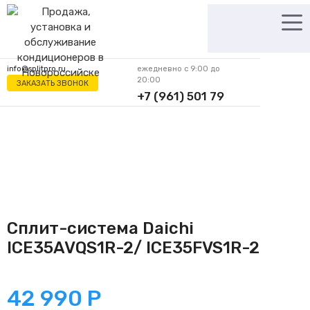
Перейти
к
содержимому
info@splitpro.ru
ежедневно с 9:00 до
20:00
ЗАКАЗАТЬ ЗВОНОК
+7 (961) 501 79
62
Сплит-система Daichi
ICE35AVQS1R-2/ ICE35FVS1R-2
42 990
Р