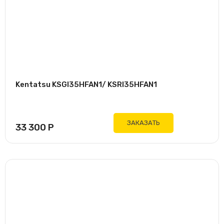
1
Electrolux
2
Kentatsu
1
Lessar
2
Newtek
1
Quattroclima
Kentatsu KSGI35HFAN1/ KSRI35HFAN1
Инвертор
7
нет
4
да
ЗАКАЗАТЬ
33 300
Р
Площадь
11
36 кв.м
Цвет
Белый
Золотой