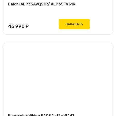
Daichi ALP35AVQS1R/ ALP35FVS1R
ЗАКАЗАТЬ
45 990
Р
Electrolux Viking EACS/I-12HVI/N3