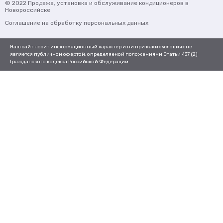
© 2022
Продажа, установка и обслуживание кондиционеров
в
Новороссийске
Соглашение на обработку персональных данных
Наш сайт носит информационный характер и ни при каких условиях не
является публичной офертой, определяемой положениями Статьи 437 (2)
Гражданского кодекса Российской Федерации