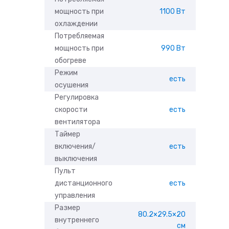
мощность при
1100 Вт
охлаждении
Потребляемая
мощность при
990 Вт
обогреве
Режим
есть
осушения
Регулировка
скорости
есть
вентилятора
Таймер
включения/
есть
выключения
Пульт
дистанционного
есть
управления
Размер
80.2×29.5×20
внутреннего
см