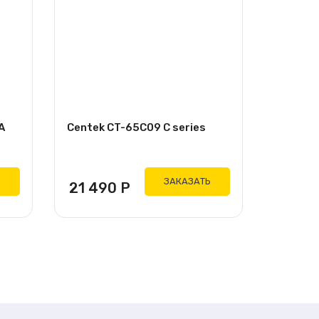
A
Centek CT-65C09 C series
Ь
ЗАКАЗАТЬ
21 490
Р