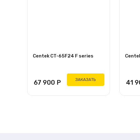
Centek CT-65F24 F series
Cente
ЗАКАЗАТЬ
67 900
Р
41 