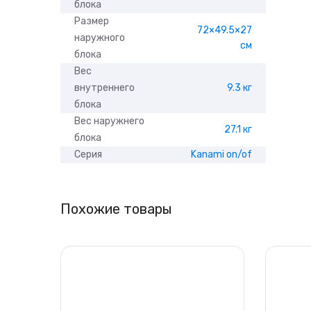
блока
Размер
72×49.5×27
наружного
см
блока
Вес
внутреннего
9.3 кг
блока
Вес наружнего
27.1 кг
блока
Серия
Kanami on/of
Похожие товары