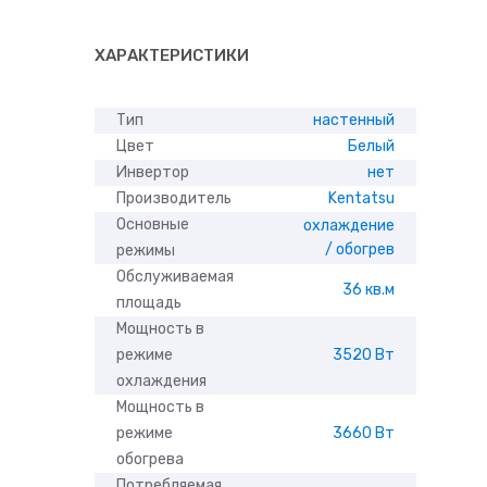
ХАРАКТЕРИСТИКИ
Тип
настенный
Цвет
Белый
Инвертор
нет
Производитель
Kentatsu
Основные
охлаждение
/ обогрев
режимы
Обслуживаемая
36 кв.м
площадь
Мощность в
режиме
3520 Вт
охлаждения
Мощность в
режиме
3660 Вт
обогрева
Потребляемая