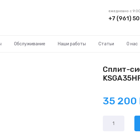
ежедневно с 9:00
+7 (961) 50
ы
Обслуживание
Наши работы
Статьи
О нас
Сплит-си
KSGA35HF
35 200
Количество
товара
Kentatsu
KSGA35HFAN1/