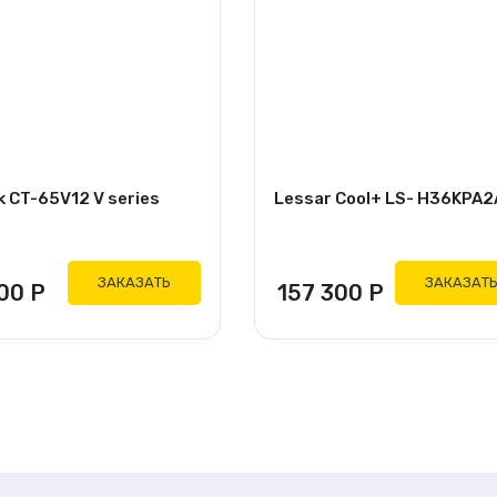
k CT-65V12 V series
Lessar Cool+ LS- H36KPA2
ЗАКАЗАТЬ
ЗАКАЗАТ
900
Р
157 300
Р